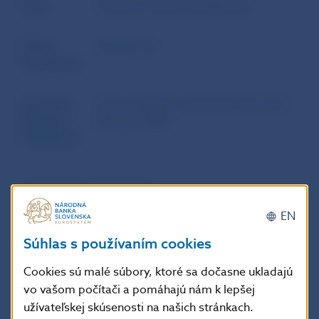
Zdroj
Úradný vestník Európskej únie
Dátum
29. 12. 2023
uverejnenia
Účinnosť /
Toto nariadenie nadobúda účinnosť 1.
Platnosť /
februára 2024.
Aktuálnosť
Doplňujúce informácie
:
EN
Toto nariadenie je záväzné v celom rozsahu
a priamo uplatniteľné vo všetkých členských
Súhlas s používaním cookies
štátoch.
Cookies sú malé súbory, ktoré sa dočasne ukladajú
vo vašom počítači a pomáhajú nám k lepšej
EUR-Lex
užívateľskej skúsenosti na našich stránkach.