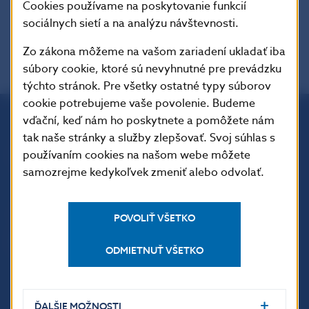
Cookies používame na poskytovanie funkcií
Charakter dokumentu
sociálnych sietí a na analýzu návštevnosti.
Zo zákona môžeme na vašom zariadení ukladať iba
súbory cookie, ktoré sú nevyhnutné pre prevádzku
týchto stránok. Pre všetky ostatné typy súborov
cookie potrebujeme vaše povolenie. Budeme
vďační, keď nám ho poskytnete a pomôžete nám
Národná banka Slovenska
tak naše stránky a služby zlepšovať. Svoj súhlas s
Imricha Karvaša 1
používaním cookies na našom webe môžete
813 25 Bratislava
samozrejme kedykoľvek zmeniť alebo odvolať.
POVOLIŤ VŠETKO
ODMIETNUŤ VŠETKO
ĎALŠIE MOŽNOSTI