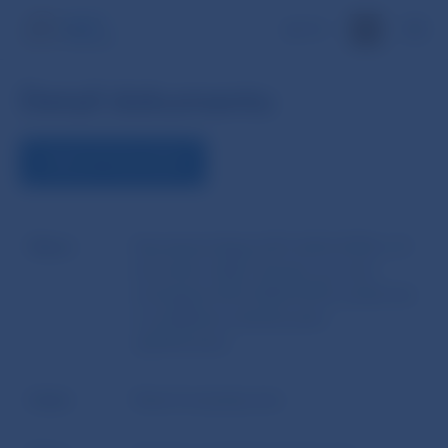
EN
Detail dokumentu
ZOBRAZIŤ DOKUMENT
Názov
Nariadenie Rady (EÚ) 2023/2920 z 21.
decembra 2023, ktorým sa mení
nariadenie (EÚ) 2022/2578, pokiaľ ide
o predĺženie obdobia jeho
uplatňovania
Autor
Rada Európskej únie