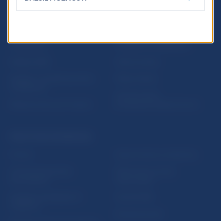
ĎALŠIE ODKAZY
Inštitút bankového
Prihlásenie na odber
vzdelávania
notifikácií o publikáciách
Nadácia NBS
Užitočné linky
5peňazí - portál finančného
Mapa stránky
vzdelávania
Oznamovanie
Riešenie krízových situácií
protispoločenskej činnosti
PRAKTICKÉ INFORMÁCIE
Fintech
Upozornenia a oznámenia
Ochrana finančného
Makroekonomické
spotrebiteľa
ukazovatele
Databáza dohliadaných
Vestník NBS
subjektov
Extranet portál