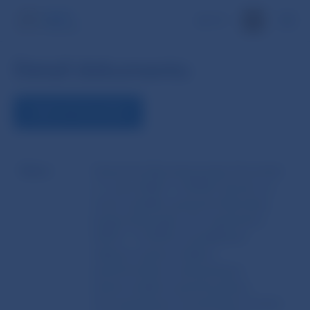
EN
Detail dokumentu
ZOBRAZIŤ DOKUMENT
Názov
Opatrenie Národnej banky Slovenska
z 3. júna 2024 č. 4/2024, ktorým sa
mení a dopĺňa opatrenie Národnej
banky Slovenska z 25. septembra
2018 č. 11/2018 o predkladaní
výkazov správcovskými
spoločnosťami, zahraničnými
správcovskými spoločnosťami,
samosprávnymi investičnými fondmi