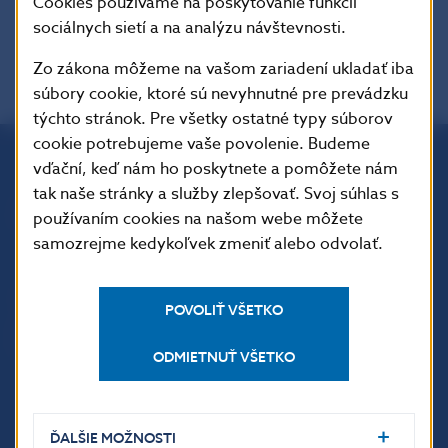
Úplné znenie opatrenia NBS č. 11/2018
Cookies používame na poskytovanie funkcií
sociálnych sietí a na analýzu návštevnosti.
Zo zákona môžeme na vašom zariadení ukladať iba
súbory cookie, ktoré sú nevyhnutné pre prevádzku
týchto stránok. Pre všetky ostatné typy súborov
cookie potrebujeme vaše povolenie. Budeme
vďační, keď nám ho poskytnete a pomôžete nám
Národná banka Slovenska
tak naše stránky a služby zlepšovať. Svoj súhlas s
Imricha Karvaša 1
používaním cookies na našom webe môžete
813 25 Bratislava
samozrejme kedykoľvek zmeniť alebo odvolať.
POVOLIŤ VŠETKO
ODMIETNUŤ VŠETKO
ĎALŠIE MOŽNOSTI