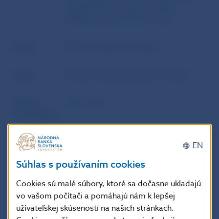
a depozitármi fondov na účely
dohľadu nad finančným trhom
Autor
Národná banka Slovenska
Zdroj
Vestník Národnej banky Slovenska
Dátum
18. 6. 2024
uverejnenia
Účinnosť /
Toto opatrenie nadobúda účinnosť 1.
EN
Platnosť /
júla 2024.
Súhlas s používaním cookies
Aktuálnosť
Cookies sú malé súbory, ktoré sa dočasne ukladajú
vo vašom počítači a pomáhajú nám k lepšej
užívateľskej skúsenosti na našich stránkach.
Doplňujúce informácie
: