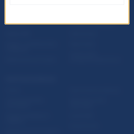
ĎALŠIE ODKAZY
Inštitút bankového
Prihlásenie na odber
vzdelávania
notifikácií o publikáciách
Nadácia NBS
Užitočné linky
5peňazí - portál finančného
Mapa stránky
vzdelávania
Oznamovanie
Riešenie krízových situácií
protispoločenskej činnosti
PRAKTICKÉ INFORMÁCIE
Fintech
Upozornenia a oznámenia
Ochrana finančného
Makroekonomické
spotrebiteľa
ukazovatele
Databáza dohliadaných
Vestník NBS
subjektov
Extranet portál
Register finančných agentov