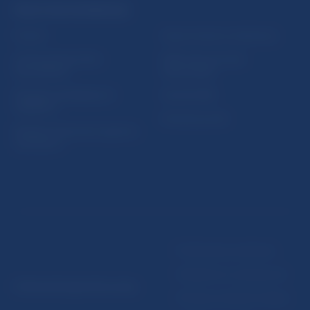
PRAKTICKÉ INFORMÁCIE
Fintech
Upozornenia a oznámenia
Ochrana finančného
Makroekonomické
spotrebiteľa
ukazovatele
Databáza dohliadaných
Vestník NBS
subjektov
Extranet portál
Register finančných agentov
a poradcov
Podmienky používania
Vyhlásenie o prístupnosti
© Národná banka Slovenska
Ochrana osobných údajov