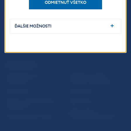
ODMIETNUŤ VŠETKO
ĎALŠIE MOŽNOSTI
ĎALŠIE ODKAZY
Inštitút bankového
Prihlásenie na odber
vzdelávania
notifikácií o publikáciách
Nadácia NBS
Užitočné linky
5peňazí - portál finančného
Mapa stránky
vzdelávania
Oznamovanie
Riešenie krízových situácií
protispoločenskej činnosti