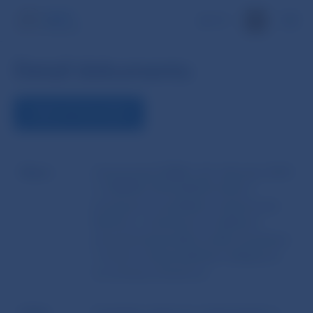
EN
Detail dokumentu
ZOBRAZIŤ DOKUMENT
Názov
Usmernenia ESMA z 26. februára 2025
č. ESMA35-1872330276-2032 o
postupoch a politikách vrátane práv
klientov v súvislosti so službami
prevodu kryptoaktív podľa nariadenia
o trhoch s kryptoaktívami týkajúcich
sa ochrany investorov