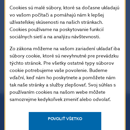
Text dokumentu v anglickom jazyku: ESMA
Guidelines of 26 February 2025 No ESMA35-
Cookies sú malé súbory, ktoré sa dočasne ukladajú
1872330276-2032 –
Guidelines on the
vo vašom počítači a pomáhajú nám k lepšej
procedures and policies, including the rights of
užívateľskej skúsenosti na našich stránkach.
clients, in the context of transfer services for
Cookies používame na poskytovanie funkcií
crypto-assets under the Markets in Crypto
sociálnych sietí a na analýzu návštevnosti.
Assets Regulation (MiCA) on investor protection
Zo zákona môžeme na vašom zariadení ukladať iba
súbory cookie, ktoré sú nevyhnutné pre prevádzku
týchto stránok. Pre všetky ostatné typy súborov
cookie potrebujeme vaše povolenie. Budeme
vďační, keď nám ho poskytnete a pomôžete nám
tak naše stránky a služby zlepšovať. Svoj súhlas s
používaním cookies na našom webe môžete
samozrejme kedykoľvek zmeniť alebo odvolať.
Národná banka Slovenska
Imricha Karvaša 1
POVOLIŤ VŠETKO
813 25 Bratislava