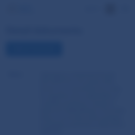
EN
Detail dokumentu
ZOBRAZIŤ DOKUMENT
Názov
Vykonávacie rozhodnutie Komisie
(EÚ) 2025/215 z 30. januára 2025,
ktorým sa na obmedzený čas určuje,
že regulačný rámec uplatniteľný na
centrálne protistrany v Spojenom
kráľovstve Veľkej Británie a Severného
Írska je rovnocenný podľa nariadenia
Európskeho parlamentu a Rady (EÚ) č.
648/2012