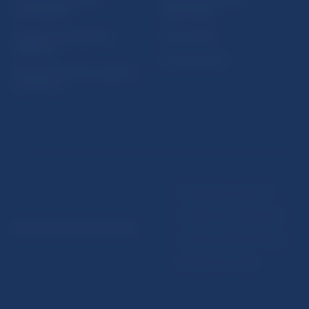
Ochrana finančného
Makroekonomické
spotrebiteľa
ukazovatele
Databáza dohliadaných
Vestník NBS
subjektov
Extranet portál
Register finančných agentov
a poradcov
Podmienky používania
Vyhlásenie o prístupnosti
© Národná banka Slovenska
Ochrana osobných údajov
Nastavenie cookies