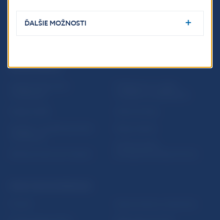
ĎALŠIE MOŽNOSTI
ĎALŠIE ODKAZY
Inštitút bankového
Prihlásenie na odber
vzdelávania
notifikácií o publikáciách
Nadácia NBS
Užitočné linky
5peňazí - portál finančného
Mapa stránky
vzdelávania
Oznamovanie
Riešenie krízových situácií
protispoločenskej činnosti
PRAKTICKÉ INFORMÁCIE
Fintech
Upozornenia a oznámenia