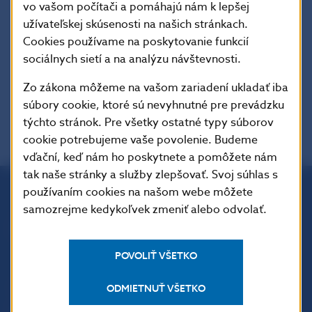
Jeho platnosť skončí 30. júna 2028.
vo vašom počítači a pomáhajú nám k lepšej
užívateľskej skúsenosti na našich stránkach.
Cookies používame na poskytovanie funkcií
EUR-Lex
sociálnych sietí a na analýzu návštevnosti.
Charakter dokumentu
Zo zákona môžeme na vašom zariadení ukladať iba
súbory cookie, ktoré sú nevyhnutné pre prevádzku
týchto stránok. Pre všetky ostatné typy súborov
cookie potrebujeme vaše povolenie. Budeme
vďační, keď nám ho poskytnete a pomôžete nám
tak naše stránky a služby zlepšovať. Svoj súhlas s
používaním cookies na našom webe môžete
samozrejme kedykoľvek zmeniť alebo odvolať.
Národná banka Slovenska
Imricha Karvaša 1
813 25 Bratislava
POVOLIŤ VŠETKO
ODMIETNUŤ VŠETKO