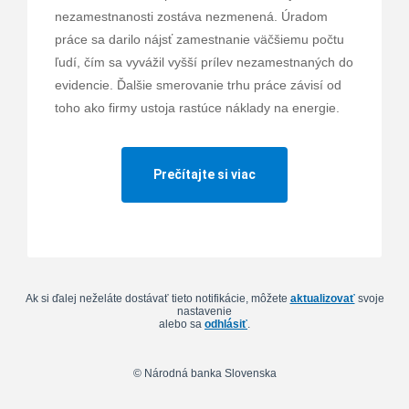
nezamestnanosti zostáva nezmenená. Úradom
práce sa darilo nájsť zamestnanie väčšiemu počtu
ľudí, čím sa vyvážil vyšší prílev nezamestnaných do
evidencie. Ďalšie smerovanie trhu práce závisí od
toho ako firmy ustoja rastúce náklady na energie.
Prečítajte si viac
Ak si ďalej neželáte dostávať tieto notifikácie, môžete
aktualizovať
svoje
nastavenie
alebo sa
odhlásiť
.
© Národná banka Slovenska