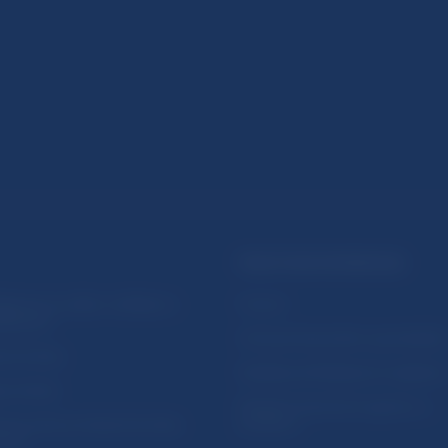
PRAKTICKÉ INFORMÁCIE
lásenie na odber notifikácií o
Fintech
ikáciách
Ochrana finančného spotrebiteľa
očné linky
Databáza dohliadaných subjekto
a stránky
Register finančných agentov a
amovanie protispoločenskej
poradcov
osti