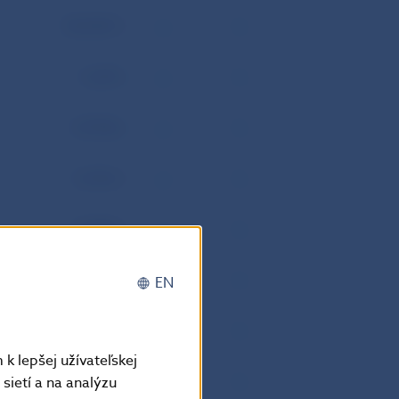
54,9341
1,639
5,9138
1,6156
7,7898
9,0542
EN
20 659,66
k lepšej užívateľskej
3,4774
sietí a na analýzu