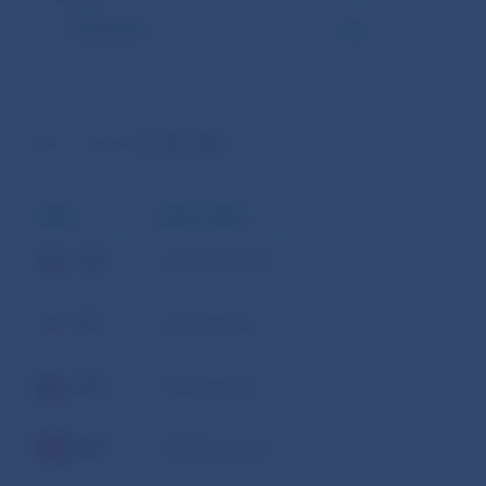
Kurz zo dňa
:
06.08.2026
MENA
NÁZOV MENY
USD
americký dolár
JPY
japonský jen
CZK
česká koruna
DKK
dánska koruna