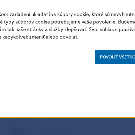
INR
indická rupia
m zariadení ukladať iba súbory cookie, ktoré sú nevyhnutn
tné typy súborov cookie potrebujeme vaše povolenie. Budem
KRW
juhokórejský won
m tak naše stránky a služby zlepšovať. Svoj súhlas s použí
kedykoľvek zmeniť alebo odvolať.
MXN
mexické peso
POVOLIŤ VŠETK
MYR
malajzijský ringgit
NZD
novozélandský dolár
PHP
filipínske peso
SGD
singapurský dolár
THB
thajský baht