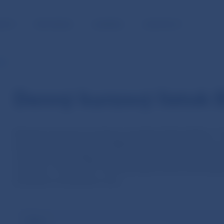
NOSŤ
PRE MÉDIÁ
KARIÉRA
KONTAKTY
CB
Denný kurzový lístok 
Aktualizovaný kurzový lístok zverejňuje ECB približne o
kedy je platobný systém TARGET uzavretý. Referenčné v
stanovované na základe telekonferencie medzi národným
zvyčajne o 14.15 h SEČ. Kurzový lístok má len informatí
prerátané voči jednému euru.
Dátum