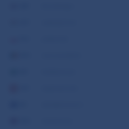
GBP
libra šterlingov
HUF
maďarský forint
PLN
poľský zlotý
RON
nový rumunský lei
SEK
švédska koruna
CHF
švajčiarsky frank
ISK
islandská koruna 1)
NOK
nórska koruna