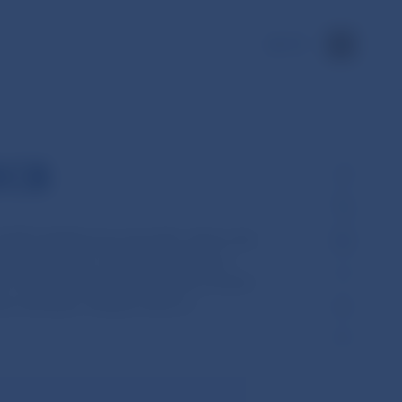
EN
ECB
 16.00 h každý pracovný deň, okrem dní,
ýmenné kurzy v kurzovom lístku sú
i centrálnymi bankami, ktorá sa koná
vny charakter. Všetky meny sú