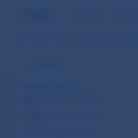
ÚLOHY NBS
PRE VEREJ
NBS
Štatistika
Kurzový lístok
Denný kurzový lístok E
Kurzový lístok
Denný kurzový lístok ECB
Mesačné, kumulatívne a ročné prehľady
kurzov
Kurzový lístok vybraných cudzích mien
voči EUR
Archív kurzových lístkov NBS v SKK