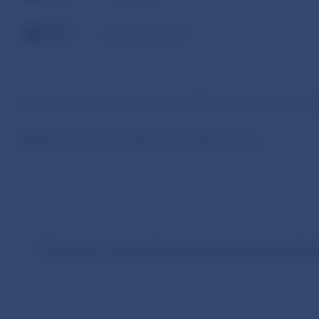
ZAR
juhoafrický rand
Kurz zverejňovaný do 3.12.2008, obnovený od 1.2.
Všetky meny sú prerátané voči jednému euru.
Informácie k automatizovanému spracovaniu súboro