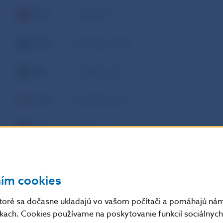
TRY
turecká líra
AUD
austrálsky dolár
BRL
brazílsky real
CAD
kanadský dolár
CNY
čínsky jüan
HKD
hongkonský dolár
ním cookies
IDR
indonézska rupia
toré sa dočasne ukladajú vo vašom počítači a pomáhajú nám 
ILS
izraelský šekel
nkach. Cookies používame na poskytovanie funkcií sociálnych 