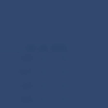
KURZ
GRAF
PREPOČET
1,1542
182,17
24,21
7,4755