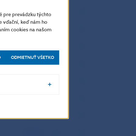
109,9085
é pre prevádzku týchto
e vďační, keď nám ho
1 643,09
vaním cookies na našom
19,9117
O
ODMIETNUŤ VŠETKO
4,7201
1,9619
70,165
1,4798
38,164