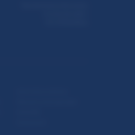
Národná banka Slovenska
Imricha Karvaša 1
813 25 Bratislava
Upozornenia a oznámenia
Makroekonomické ukazovatele
v
Vestník NBS
Extranet portál