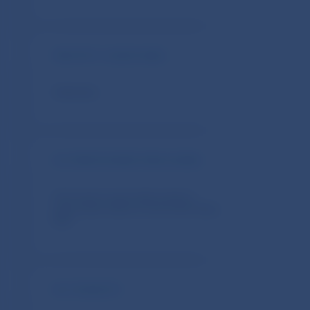
PREPOČET CUDZÍCH MIEN
Kalkulačka
AUTOMATIZOVANÉ SPRACOVANIE
Informácie k automatizovanému
spracovaniu súborov kurzového lístka
ECB
NA STIAHNUTIE