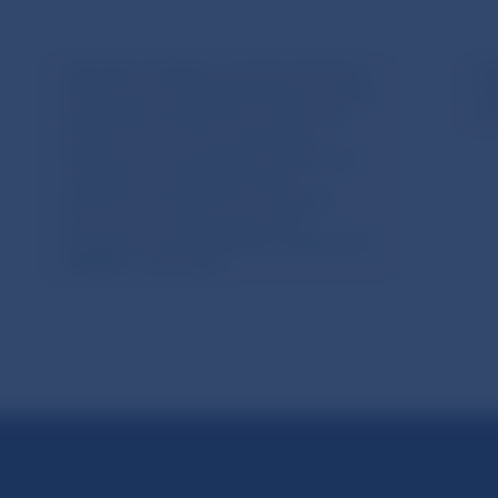
Informácia:
Vzhľadom na súčasné obchodné
In
aktivity na trhu s EUR/RUB Európska centrálna
eu
banka (ECB) nedokáže stanoviť referenčný
ne
výmenný kurz, ktorý by reprezentoval
všeobecné trhové podmienky. ECB sa preto
rozhodla až do odvolania pozastaviť
zverejňovanie referenčného výmenného
kurzu eura voči ruskému rubľu. ECB
naposledy zverejnila
referenčný výmenný kurz
EUR/RUB
1. marca 2022.