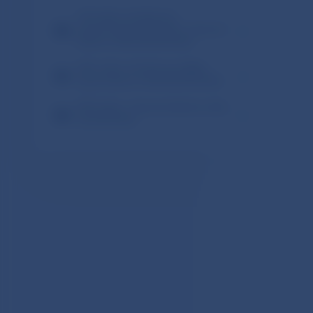
CSV súbor vhodný pre
importovanie do Excelu - Kurzový
lístok zo dňa
(
06.08.2026
)
XML súbor vhodný pre ďalšie
spracovanie zo dňa
(
06.08.2026
)
PDF súbor - Kurzový lístok zo dňa
(
06.08.2026
)