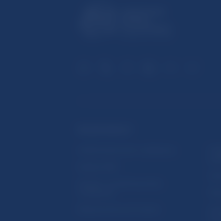
ĎALŠIE ODKAZY
Inštitút bankového vzdelávania
Prih
publ
Nadácia NBS
Užit
5peňazí - portál finančného
vzdelávania
Map
Riešenie krízových situácií
Ozn
činn