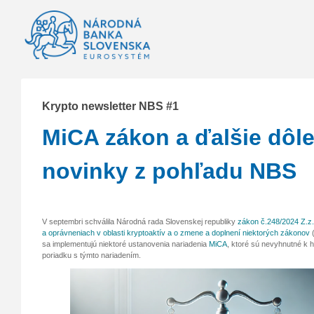
Krypto newsletter NBS #1
MiCA zákon a ďalšie dôle
novinky z pohľadu NBS
V septembri schválila Národná rada Slovenskej republiky
zákon č.248/2024 Z.z.
a oprávneniach v oblasti kryptoaktív a o zmene a doplnení niektorých zákonov
(
sa implementujú niektoré ustanovenia nariadenia
MiCA
, ktoré sú nevyhnutné k 
poriadku s týmto nariadením.