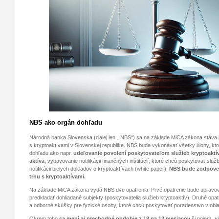
NBS ako orgán dohľadu
Národná banka Slovenska (ďalej len „ NBS“) sa na základe MiCA zákona stáva
s kryptoaktívami v Slovenskej republike. NBS bude vykonávať všetky úlohy, 
dohľadu ako napr.
udeľovanie povolení poskytovateľom služieb kryptoaktí
aktíva
, vybavovanie notifikácii finančných inštitúcií, ktoré chcú poskytovať slu
notifikácii bielych dokladov o kryptoaktívach (white paper).
NBS bude zodpoved
trhu s kryptoaktívami.
Na základe MiCA zákona vydá NBS dve opatrenia. Prvé opatrenie bude upravo
predkladať dohliadané subjekty (poskytovatelia služieb kryptoaktív). Druhé opa
a odborné skúšky pre fyzické osoby, ktoré chcú poskytovať poradenstvo v oblas
Okrem toho
sa mení aj prechodné obdobie z 18 na 12 mesiacov
či pojem „
v