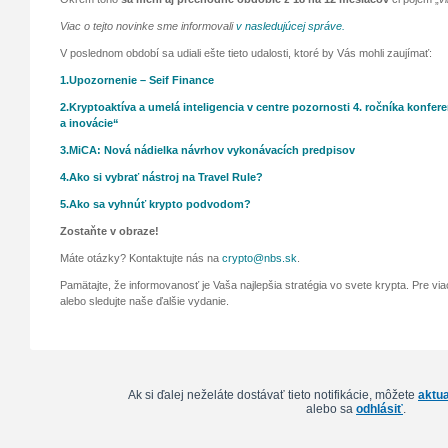
Viac o tejto novinke sme informovali
v nasledujúcej správe.
V poslednom období sa udiali ešte tieto udalosti, ktoré by Vás mohli zaujímať:
1.Upozornenie – Seif Finance
2.Kryptoaktíva a umelá inteligencia v centre pozornosti 4. ročníka konfe
a inovácie“
3.MiCA: Nová nádielka návrhov vykonávacích predpisov
4.Ako si vybrať nástroj na Travel Rule?
5.Ako sa vyhnúť krypto podvodom?
Zostaňte v obraze!
Máte otázky? Kontaktujte nás na
crypto@nbs.sk
.
Pamätajte, že informovanosť je Vaša najlepšia stratégia vo svete krypta. Pre viac
alebo sledujte naše ďalšie vydanie.
Ak si ďalej neželáte dostávať tieto notifikácie, môžete
aktua
alebo sa
odhlásiť
.