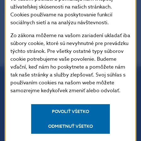
k MiCA viete nájsť aj
v sekcií
užívateľskej skúsenosti na našich stránkach.
Kryptoaktíva/Regulá
c
ia
.
Cookies používame na poskytovanie funkcií
sociálnych sietí a na analýzu návštevnosti.
Zo zákona môžeme na vašom zariadení ukladať iba
súbory cookie, ktoré sú nevyhnutné pre prevádzku
týchto stránok. Pre všetky ostatné typy súborov
cookie potrebujeme vaše povolenie. Budeme
vďační, keď nám ho poskytnete a pomôžete nám
tak naše stránky a služby zlepšovať. Svoj súhlas s
používaním cookies na našom webe môžete
Národná banka Slovenska
samozrejme kedykoľvek zmeniť alebo odvolať.
Imricha Karvaša 1
813 25 Bratislava
POVOLIŤ VŠETKO
ODMIETNUŤ VŠETKO