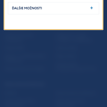
ĎALŠIE MOŽNOSTI
ĎALŠIE ODKAZY
Inštitút bankového
Prihlásenie na odber
vzdelávania
notifikácií o publikáciách
Nadácia NBS
Užitočné linky
5peňazí - portál finančného
Mapa stránky
vzdelávania
Oznamovanie
Riešenie krízových situácií
protispoločenskej činnosti
PRAKTICKÉ INFORMÁCIE
Fintech
Upozornenia a oznámenia
Ochrana finančného
Makroekonomické
spotrebiteľa
ukazovatele