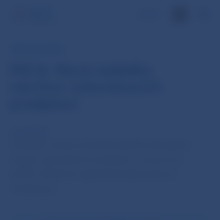
EN
KRYPTOAKTÍVA
MiCA: Nová nádielka
návrhov vykonávacích
predpisov
4. sep 2024
Posledné mesiace priniesli niekoľko aktualizácií
rôznych vykonávacích predpisov a usmernení
k MiCA. Medzi tie najpodstatnejšie patria aj
nasledujúce: