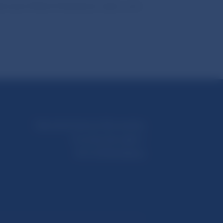
li autori Mária Poldaufová, akad. soch.
Národná banka Slovenska
Imricha Karvaša 1
813 25 Bratislava