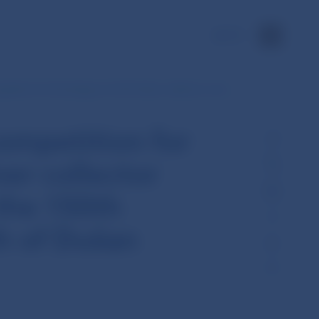
SK
etition for the design of a €10 silver collector coin…
competition for
ver collector
the 150th
th of Dušan