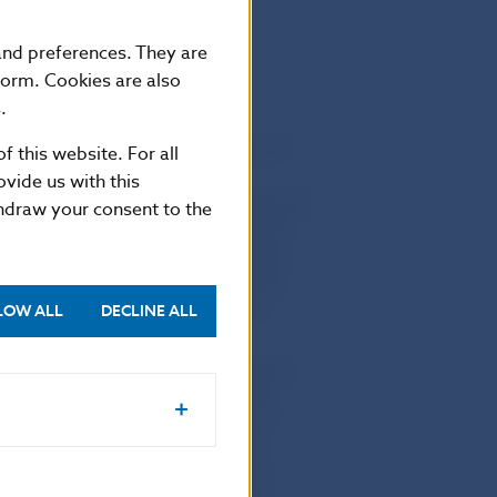
 and preferences. They are
form. Cookies are also
.
ú anonymnú súťaž na výtvarný návrh
f this website. For all
eur k 150. výročiu narodenia
vide us with this
koviča. Do súťaže bolo predložených
thdraw your consent to the
vanie výtvarných návrhov pamätných
Jej odbornými poradkyňami v procese
edry dejín výtvarného umenia FFUK
stavebníctva a architektúry SAV.
LOW ALL
DECLINE ALL
ová rada NBS na realizáciu výtvarný
na. Jeho návrh komisiu presvedčil
tou celého kompozičného riešenia
 portrétne stvárnenie v symbióze
verz zobrazuje dve ikonické diela