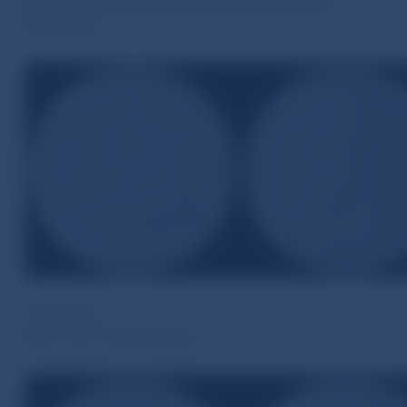
First prize and the design selected for the coin
Karol Ličko
Third prize
akad. soch. Zbyněk Fojtů