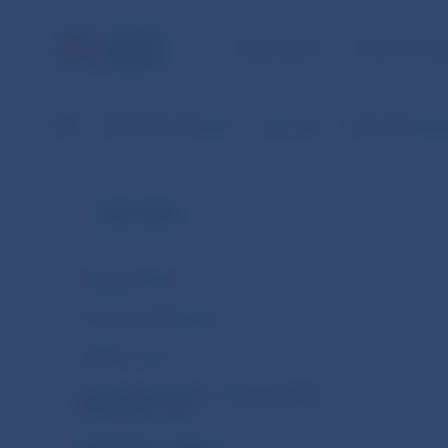
NBS TASKS
FOR THE PU
NBS
Banknotes and coins
Euro coins
Upcoming coin 
Euro coins
Circulation coins
Commemorative coins
Collector coins
Issuance schedule for commemorative
and collector coins