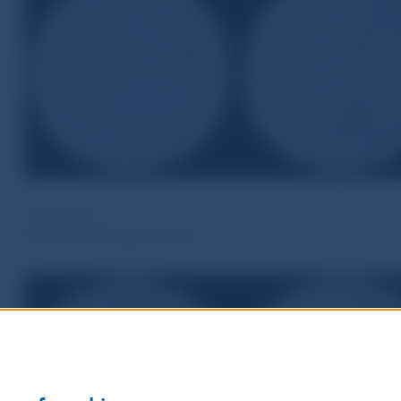
Third prize
akad. soch. Zbyněk Fojtů