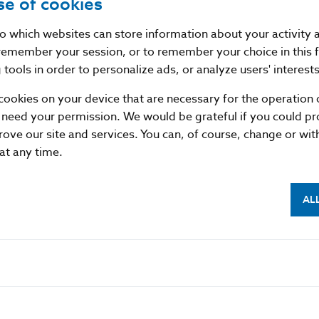
se of cookies
nto which websites can store information about your activity
remember your session, or to remember your choice in this 
tools in order to personalize ads, or analyze users' interests
Národná banka Slovenska vyhlásila v marci 2017 verejn
cookies on your device that are necessary for the operation o
striebornej zberateľskej mince v nominálnej hodnote 10 
 need your permission. We would be grateful if you could pro
významného slovenského architekta Dušana Samuela Jur
rove our site and services. You can, of course, change or wi
21 výtvarných prác od 16 autorov. Komisia na posudzo
 at any time.
mincí a zberateľských mincí ich hodnotila v júni 2017. 
hodnotenia boli doc. PhDr. Danica Bořutová, PhD. z Kat
a PhDr. Katarína Haberlandová, PhD., zástupkyňa Ústavu 
AL
Na základe odporučenia odbornej komisie schválila Bank
návrh autora Karola Lička, ktorému bola udelená prvá ce
výtvarným spracovaním, kvalitou portrétu a najmä kvali
reverzu. Komisia považovala za veľmi vyvážené reliéfne
s písmom, ktoré rešpektuje dobový secesný charakter. A