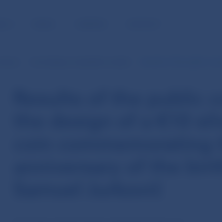
BLIC
MEDIA
CAREERS
CONTACT
issues
Coin design competition results
Results of the public comp
Results of the public 
the design of a €10 sil
coin commemorating 
anniversary of the bir
Samuel Jurkovič