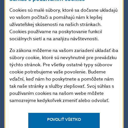
konštituovania Slovákov ako moderného národa
a definitívne sa ukončil proces ich národnej
Cookies sú malé súbory, ktoré sa dočasne ukladajú
emancipácie. Nová republika sa prihlásila k nezávislým
vo vašom počítači a pomáhajú nám k lepšej
demokratickým štátom a prejavila vôľu rozvíjať s nimi
užívateľskej skúsenosti na našich stránkach.
spoluprácu. Už v roku svojho vzniku sa stala členom
Cookies používame na poskytovanie funkcií
Organizácie Spojených národov, Rady Európy
sociálnych sietí a na analýzu návštevnosti.
a podpísala dohodu o pridružení k Európskym
spoločenstvám. Neskôr sa stala členom Organizácie
Zo zákona môžeme na vašom zariadení ukladať iba
pre hospodársku spoluprácu a rozvoj (2000), členom
súbory cookie, ktoré sú nevyhnutné pre prevádzku
Európskej únie (2004) a členskou krajinou eurozóny
týchto stránok. Pre všetky ostatné typy súborov
(2009). V súčasnosti patrí Slovenská republika
cookie potrebujeme vaše povolenie. Budeme
k najdynamickejšie sa rozvíjajúcim krajinám Európy.
vďační, keď nám ho poskytnete a pomôžete nám
tak naše stránky a služby zlepšovať. Svoj súhlas s
používaním cookies na našom webe môžete
Popis euromince
samozrejme kedykoľvek zmeniť alebo odvolať.
POVOLIŤ VŠETKO
Údaje o minci