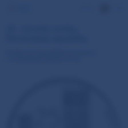
EN
25. výročie vzniku
Slovenskej republiky
Strieborná zberateľská eurominca
v nominálnej hodnote 25 eur