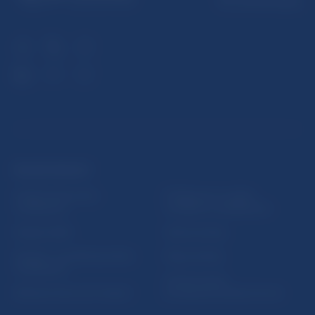
813 25 Bratislava
ĎALŠIE ODKAZY
Inštitút bankového
Prihlásenie na odber
vzdelávania
notifikácií o publikáciách
Nadácia NBS
Užitočné linky
5peňazí - portál finančného
Mapa stránky
vzdelávania
Oznamovanie
Riešenie krízových situácií
protispoločenskej činnosti