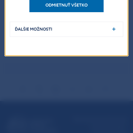
ODMIETNUŤ VŠETKO
Výsledky súťaže
ĎALŠIE MOŽNOSTI
Informačný leták
Národná banka Slovenska
Imricha Karvaša 1