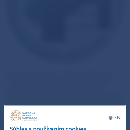
Demokratická revolúcia v novembri 1989 ukončila
v Česko-Slovensku vládu komunistického režimu
a umožnila spoločensko-ekonomické reformy.
Priniesla aj riešenie štátoprávneho usporiadania, ktoré
pre odlišné stanoviská rozhodujúcich politických síl na
Slovensku a v Čechách vyústilo do dohody o rozdelení
štátu. Prvého januára 1993 vznikla samostatná
EN
Slovenská republika, čím sa dovŕšil proces
Súhlas s používaním cookies