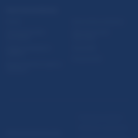
PRAKTICKÉ INFORMÁCIE
Fintech
Upozornenia a oznámenia
Ochrana finančného
Makroekonomické
spotrebiteľa
ukazovatele
Databáza dohliadaných
Vestník NBS
subjektov
Extranet portál
Register finančných agentov
a poradcov
Podmienky používania
Vyhlásenie o prístupnosti
© Národná banka Slovenska