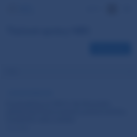
EN
Tlačové správy NBS
Všetky aktuality
Filter
TLAČOVÁ SPRÁVA NBS
Kryptoaktíva po MiCA: Na Slovensku
pôsobí šesť licencovaných poskytovateľov,
investičné riziko zostáva
29. júl 2026