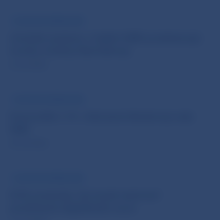
TLAČOVÁ SPRÁVA NBS
Antické variácie v Galérii NBS predstavujú
tvorbu Andrey Bartošovej
22. júl 2026
TLAČOVÁ SPRÁVA NBS
Komuniké z 14. rokovania Bankovej rady
NBS
20. júl 2026
TLAČOVÁ SPRÁVA NBS
ECB oznámila, kto bude testovať
používanie digitálneho eura