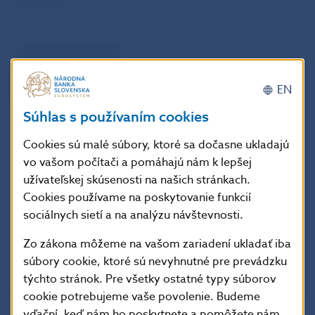
14. júl 2026
TLAČOVÁ SPRÁVA NBS
Eurominca oslavuje 150. výročie narodenia
EN
Ivana Kraska
Súhlas s používaním cookies
10. júl 2026
Cookies sú malé súbory, ktoré sa dočasne ukladajú
vo vašom počítači a pomáhajú nám k lepšej
užívateľskej skúsenosti na našich stránkach.
1
2
223
Cookies používame na poskytovanie funkcií
sociálnych sietí a na analýzu návštevnosti.
Zo zákona môžeme na vašom zariadení ukladať iba
Hore
súbory cookie, ktoré sú nevyhnutné pre prevádzku
týchto stránok. Pre všetky ostatné typy súborov
cookie potrebujeme vaše povolenie. Budeme
vďační, keď nám ho poskytnete a pomôžete nám