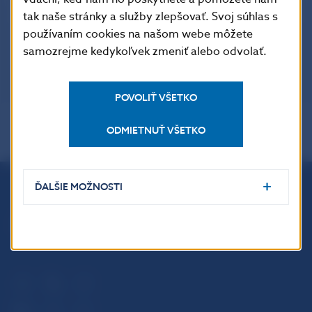
SÚVISIACE ODKAZY
tak naše stránky a služby zlepšovať. Svoj súhlas s
používaním cookies na našom webe môžete
Tlačové správy ECB
samozrejme kedykoľvek zmeniť alebo odvolať.
POVOLIŤ VŠETKO
ODMIETNUŤ VŠETKO
ĎALŠIE MOŽNOSTI
Národná banka Slovenska
Imricha Karvaša 1
813 25 Bratislava