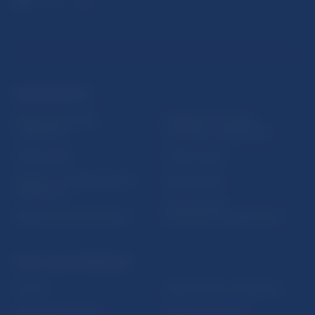
ĎALŠIE ODKAZY
Inštitút bankového
Prihlásenie na odber
vzdelávania
notifikácií o publikáciách
Nadácia NBS
Užitočné linky
5peňazí - portál finančného
Mapa stránky
vzdelávania
Oznamovanie
Riešenie krízových situácií
protispoločenskej činnosti
PRAKTICKÉ INFORMÁCIE
Fintech
Upozornenia a oznámenia
Ochrana finančného
Makroekonomické