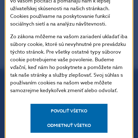
vo vašom počítači a pomáhajú nám k lepšej
užívateľskej skúsenosti na našich stránkach.
Cookies používame na poskytovanie funkcií
sociálnych sietí a na analýzu návštevnosti.
Zo zákona môžeme na vašom zariadení ukladať iba
súbory cookie, ktoré sú nevyhnutné pre prevádzku
týchto stránok. Pre všetky ostatné typy súborov
cookie potrebujeme vaše povolenie. Budeme
vďační, keď nám ho poskytnete a pomôžete nám
tak naše stránky a služby zlepšovať. Svoj súhlas s
používaním cookies na našom webe môžete
Národná banka Slovenska
samozrejme kedykoľvek zmeniť alebo odvolať.
Imricha Karvaša 1
813 25 Bratislava
POVOLIŤ VŠETKO
ODMIETNUŤ VŠETKO