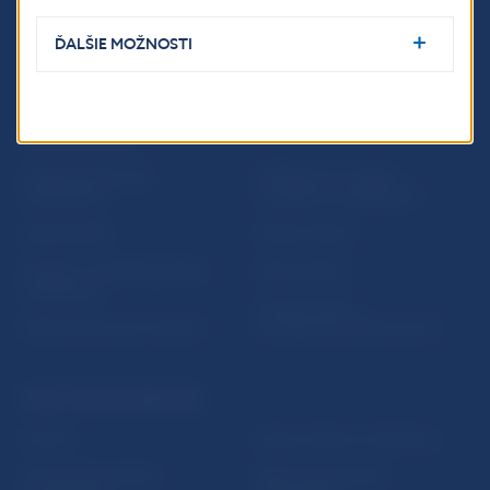
ĎALŠIE MOŽNOSTI
ĎALŠIE ODKAZY
Inštitút bankového
Prihlásenie na odber
vzdelávania
notifikácií o publikáciách
Nadácia NBS
Užitočné linky
5peňazí - portál finančného
Mapa stránky
vzdelávania
Oznamovanie
Riešenie krízových situácií
protispoločenskej činnosti
PRAKTICKÉ INFORMÁCIE
Fintech
Upozornenia a oznámenia
Ochrana finančného
Makroekonomické