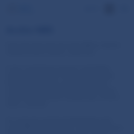
EN
Archív NBS
Archív Národnej banky Slovenska (NBS) je súčasťou
oddelenia správy majetku a registratúry.
V rámci svojej činnosti spracúva a sprístupňuje
uložené archívne fondy, vytvára archívne zbierky,
buduje príručnú knižnicu, poskytuje informácie
a konzultácie širokej odbornej či laickej verejnosti,
vyvíja publikačnú činnosť a spolupracuje s archívmi
doma i v zahraničí.
Pre verejnosť je sprístupnený Bádateľský portál
archívu NBS, kde záujemcovia o históriu peňažníctva