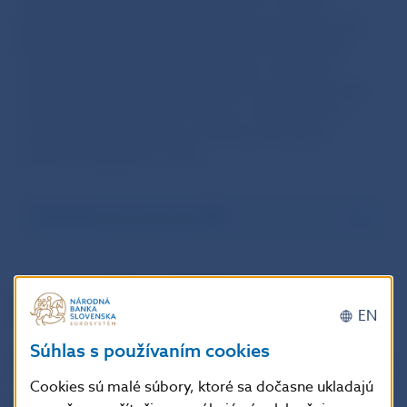
nájdu spracovaný prehľad informácií o väčšine
peňažných inštitúcií, ktorých fondy archív uchováva.
Mozaiku dopĺňajú stručné životopisy historických
osobností slovenského peňažníctva, informácie
o aktivitách archívu a službách pre verejnosť. Portál
umožňuje vyhľadávať informácie o dokumentoch
v archíve a elektronicky si zarezervovať termín
návštevy bádateľne archívu.
Bádateľský portál archívu NBS
EN
Súhlas s používaním cookies
Cookies sú malé súbory, ktoré sa dočasne ukladajú