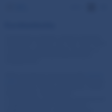
EN
Eurobankovky
Eurobankovky sú vydávané v siedmich nominálnych
hodnotách (5 €, 10 €, 20 €, 50 €, 100 €, 200 € a 500 €)
a sú rovnaké vo všetkých krajinách. Ich motívmi sú
architektonické štýly rôznych kultúrnych epoch
európskej histórie.
Všetky eurobankovky majú najmodernejšie
ochranné
prvky
(stránka ECB), ktoré ich chránia proti falšovaniu.
Ochranné prvky si môžete overiť pohľadom, hmatom
alebo naklonením. Okrem informácií
o eurobankovkách a eurominciach sa oboznámite tiež
so základnými pravidlami a povinnosťami pri
predkladaní podozrivých, prípadne falšovaných