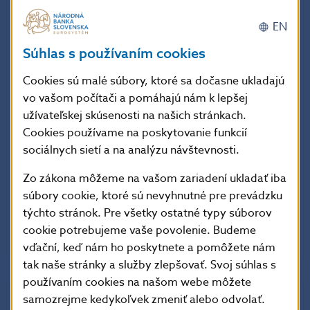
Podrobnosti nájdete v dokumentoch:
EN
Súhlas s používaním cookies
Ukončenie vydávania 500 € bankoviek
Rozhodnutie ECB z 19. apríla 2013 o nominálnych
Cookies sú malé súbory, ktoré sa dočasne ukladajú
hodnotách, špecifikáciách, reprodukcii, výmene
vo vašom počítači a pomáhajú nám k lepšej
a sťahovaní eurobankoviek z obehu (prepracované
užívateľskej skúsenosti na našich stránkach.
znenie) (ECB/2013/10) v platnom znení
Cookies používame na poskytovanie funkcií
Usmernenie ECB z 20. marca 2003 o uplatnení
sociálnych sietí a na analýzu návštevnosti.
opatrení proti neoprávneným reprodukciám
eurobankoviek a o výmene a stiahnutí
Zo zákona môžeme na vašom zariadení ukladať iba
eurobankoviek (ECB/2003/5) v platnom znení
súbory cookie, ktoré sú nevyhnutné pre prevádzku
týchto stránok. Pre všetky ostatné typy súborov
cookie potrebujeme vaše povolenie. Budeme
Dátum poslednej aktualizácie 7. feb 2022
vďační, keď nám ho poskytnete a pomôžete nám
tak naše stránky a služby zlepšovať. Svoj súhlas s
používaním cookies na našom webe môžete
samozrejme kedykoľvek zmeniť alebo odvolať.