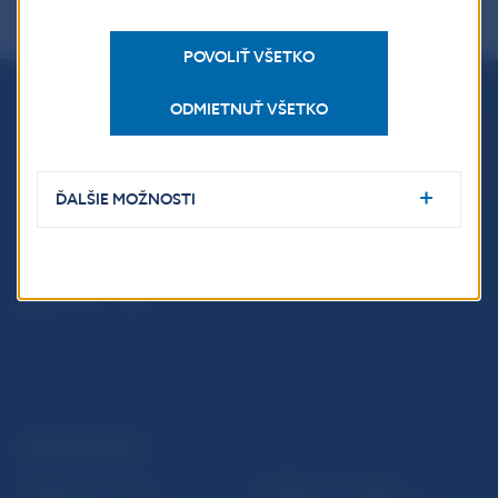
POVOLIŤ VŠETKO
ODMIETNUŤ VŠETKO
Národná banka Slovenska
Imricha Karvaša 1
813 25 Bratislava
ĎALŠIE MOŽNOSTI
ĎALŠIE ODKAZY
Inštitút bankového
Prihlásenie na odber