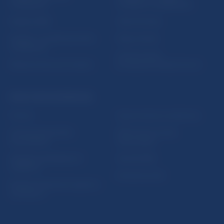
vzdelávania
notifikácií o publikáciách
Nadácia NBS
Užitočné linky
5peňazí - portál finančného
Mapa stránky
vzdelávania
Oznamovanie
Riešenie krízových situácií
protispoločenskej činnosti
PRAKTICKÉ INFORMÁCIE
Fintech
Upozornenia a oznámenia
Ochrana finančného
Makroekonomické
spotrebiteľa
ukazovatele
Databáza dohliadaných
Vestník NBS
subjektov
Extranet portál
Register finančných agentov
a poradcov