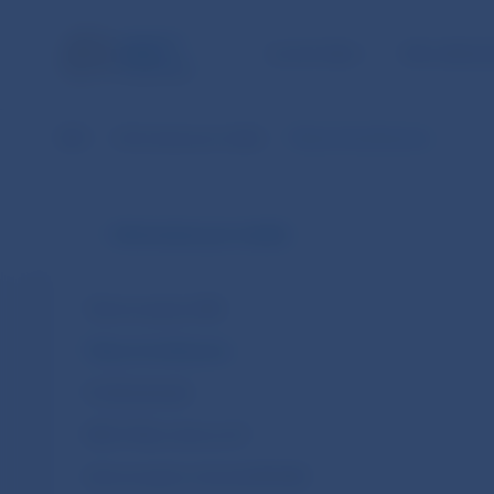
ÚLOHY NBS
PRE VEREJ
NBS
Informácie pre médiá
Tlačové konferencie
Informácie pre médiá
Tlačové správy NBS
Tlačové konferencie
Prehľad aktualít
NBS k Plánu obnovy EÚ
Harmonogram rokovaní BR NBS