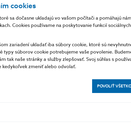
ním cookies
toré sa dočasne ukladajú vo vašom počítači a pomáhajú nám 
NBS organizuje nasledovné tlačové konferencie:
nkach. Cookies používame na poskytovanie funkcií sociálnych 
Pravidelne:
Ekonomický a menový vývoj
– 4-krát do roka
m zariadení ukladať iba súbory cookie, ktoré sú nevyhnutn
Správa o finančnej stabilite
– 2-krát do roka
tné typy súborov cookie potrebujeme vaše povolenie. Budem
Nepravidelne:
m tak naše stránky a služby zlepšovať. Svoj súhlas s použí
pre projekty, napríklad uvedenie
novej série eurových
kedykoľvek zmeniť alebo odvolať.
finančného spotrebiteľa a iné.
POVOLIŤ VŠETK
Archív tlačových konferencií
Tlačové konferencie 2022
Tlačové konferencie 2021