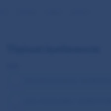
NOSŤ
PRE MÉDIÁ
KARIÉRA
KONTAKTY
Tlačové konferencie
2026
Ekonomický a menový vývoj – leto 2026 (23.6
Správa o finančnej stabilite – máj 2026 (1.6.20