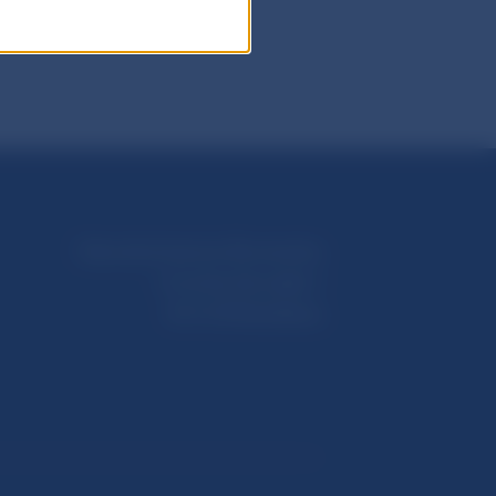
Národná banka Slovenska
Imricha Karvaša 1
813 25 Bratislava