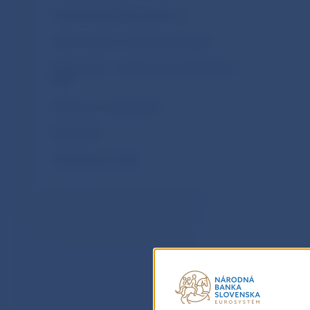
Rozhodnutia Rady guvernérov
Harmonogram zverejňovania údajov
Oznámenia o vystúpeniach predstaviteľov
NBS
Rozhovory a prezentácie
Blogy NBS
Materiály pre médiá