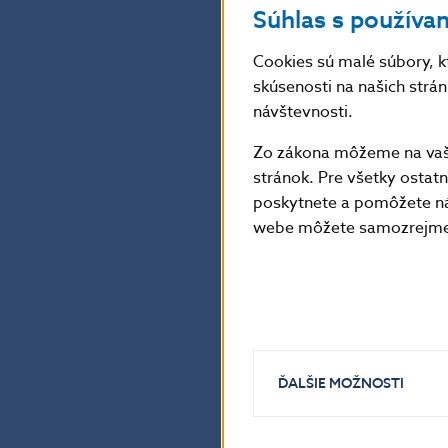
Súhlas s používa
Cookies sú malé súbory, k
skúsenosti na našich strá
návštevnosti.
Zo zákona môžeme na vašo
stránok. Pre všetky osta
poskytnete a pomôžete ná
webe môžete samozrejme 
ĎALŠIE MOŽNOSTI