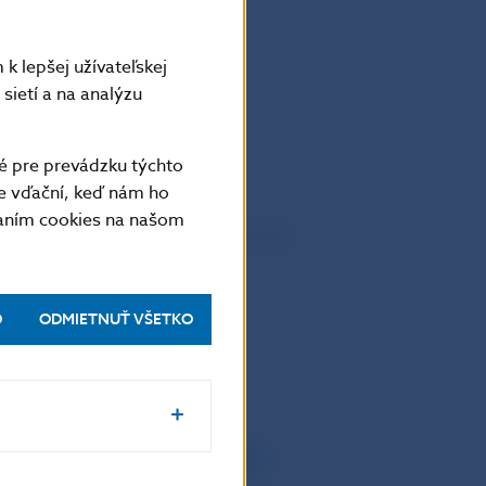
k lepšej užívateľskej
sietí a na analýzu
é pre prevádzku týchto
e vďační, keď nám ho
vaním cookies na našom
 bankoviek
do obehu, SEPA, ochrana
O
ODMIETNUŤ VŠETKO
Tlačové konferencie 2009 – 2020