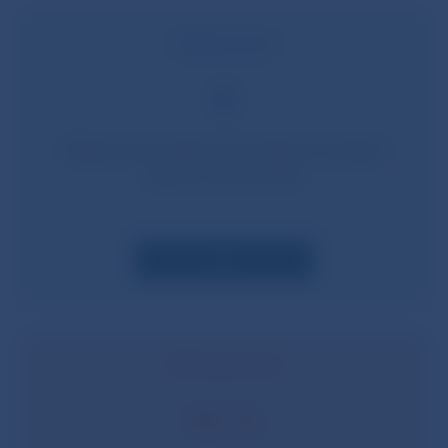
Výška úveru
8
Všetky úvery môžu tvoriť najviac 8 ročných
príjmov domácnosti
Viac
Zabezpečenie
80 %