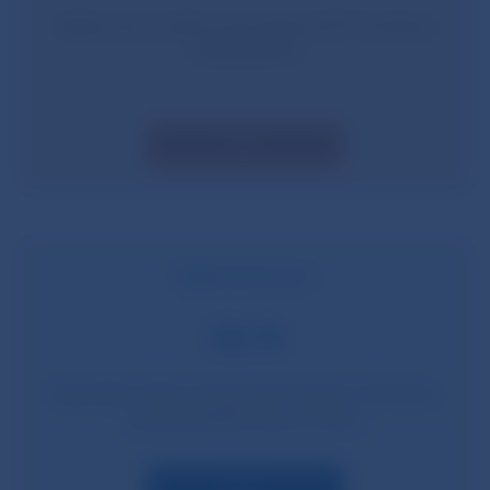
Výška úveru môže tvoriť najviac 80 % hodnoty
nehnuteľnosti
Viac
Splatnosť
úveru
30/8
Hypotéky môžu mať splatnosť najviac 30 rokov,
spotrebiteľské úvery 8 rokov
Viac