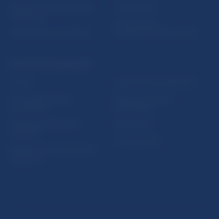
5peňazí - portál finančného
Mapa stránky
vzdelávania
Oznamovanie
Riešenie krízových situácií
protispoločenskej činnosti
PRAKTICKÉ INFORMÁCIE
Fintech
Upozornenia a oznámenia
Ochrana finančného
Makroekonomické
spotrebiteľa
ukazovatele
Databáza dohliadaných
Vestník NBS
subjektov
Extranet portál
Register finančných agentov
a poradcov