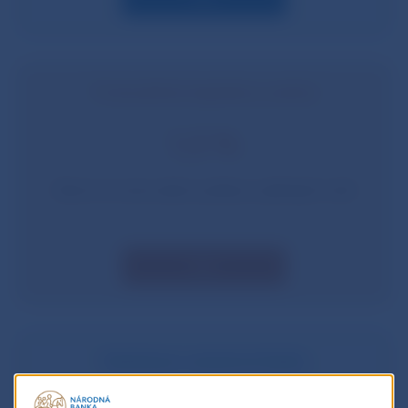
Proticyklický kapitálový vankúš
1,5 %
Závisí od rastu alebo poklesu cyklických rizík
Viac
Vankúš pre významné banky