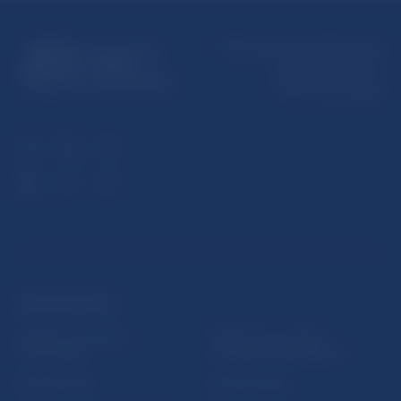
Národná banka Slovenska
Imricha Karvaša 1
813 25 Bratislava
ĎALŠIE ODKAZY
Inštitút bankového
Prihlásenie na odber
vzdelávania
notifikácií o publikáciách
Nadácia NBS
Užitočné linky