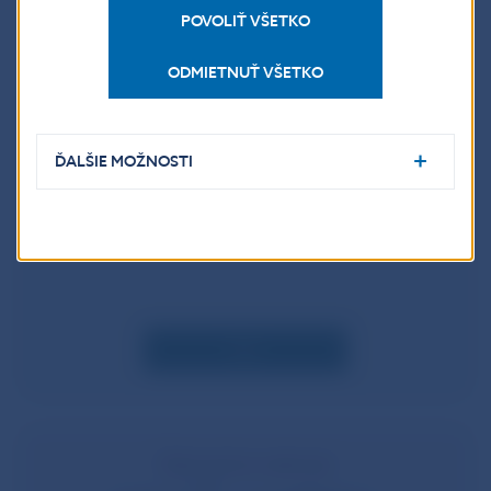
Viac
POVOLIŤ VŠETKO
ODMIETNUŤ VŠETKO
Vankúš na zachovanie kapitálu
ĎALŠIE MOŽNOSTI
2,5 %
Platí pre všetky banky
Viac
Zahraničné n
ástroje