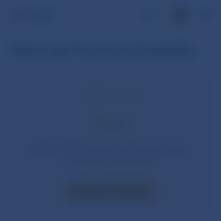
EN
Nástroje finančnej stability
Splátky úveru
60 %
Splátky všetkých úverov môžu tvoriť najviac
60 % príjmu domácnosti
Viac