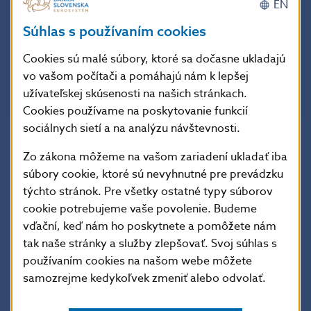
0,25–2 %
EN
Súhlas s používaním cookies
Zvyšuje odolnosť najvýznamnejších bánk
Cookies sú malé súbory, ktoré sa dočasne ukladajú
vo vašom počítači a pomáhajú nám k lepšej
užívateľskej skúsenosti na našich stránkach.
Viac
Cookies používame na poskytovanie funkcií
sociálnych sietí a na analýzu návštevnosti.
Zo zákona môžeme na vašom zariadení ukladať iba
súbory cookie, ktoré sú nevyhnutné pre prevádzku
Vankúš na systémové riziko
týchto stránok. Pre všetky ostatné typy súborov
cookie potrebujeme vaše povolenie. Budeme
–
vďační, keď nám ho poskytnete a pomôžete nám
tak naše stránky a služby zlepšovať. Svoj súhlas s
Zvyšuje odolnosť voči systémovým rizikám
používaním cookies na našom webe môžete
samozrejme kedykoľvek zmeniť alebo odvolať.