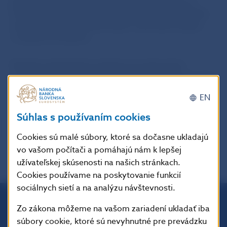
preddefinovaných výstupov a prehľadov ale aj vo
forme užívateľom definovateľných dátových štruktúr,
umožňujúcich aj následný export vybraných údajov
v rôznych formátoch.
Súčasťou jednotlivých stránok sú aj informácie
o právnom rámci a metodologické informácie pre zber
jednotlivých typov údajov.
EN
Súhlas s používaním cookies
Cookies sú malé súbory, ktoré sa dočasne ukladajú
vo vašom počítači a pomáhajú nám k lepšej
užívateľskej skúsenosti na našich stránkach.
Cookies používame na poskytovanie funkcií
sociálnych sietí a na analýzu návštevnosti.
Zo zákona môžeme na vašom zariadení ukladať iba
Národná banka Slovenska
súbory cookie, ktoré sú nevyhnutné pre prevádzku
Imricha Karvaša 1