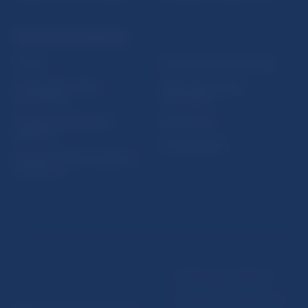
PRAKTICKÉ INFORMÁCIE
Fintech
Upozornenia a oznámenia
Ochrana finančného
Makroekonomické
spotrebiteľa
ukazovatele
Databáza dohliadaných
Vestník NBS
subjektov
Extranet portál
Register finančných agentov
a poradcov
Podmienky používania
Vyhlásenie o prístupnosti