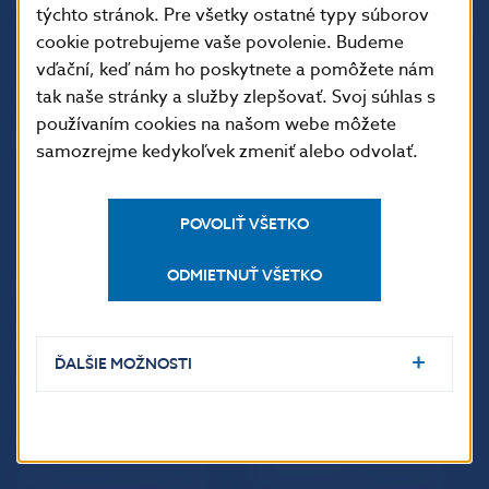
týchto stránok. Pre všetky ostatné typy súborov
813 25 Bratislava
cookie potrebujeme vaše povolenie. Budeme
vďační, keď nám ho poskytnete a pomôžete nám
tak naše stránky a služby zlepšovať. Svoj súhlas s
používaním cookies na našom webe môžete
samozrejme kedykoľvek zmeniť alebo odvolať.
POVOLIŤ VŠETKO
ODMIETNUŤ VŠETKO
ĎALŠIE ODKAZY
Inštitút bankového
Prihlásenie na odber
vzdelávania
notifikácií o publikáciách
ĎALŠIE MOŽNOSTI
Nadácia NBS
Užitočné linky
5peňazí - portál finančného
Mapa stránky
vzdelávania
Oznamovanie
Riešenie krízových situácií
protispoločenskej činnosti