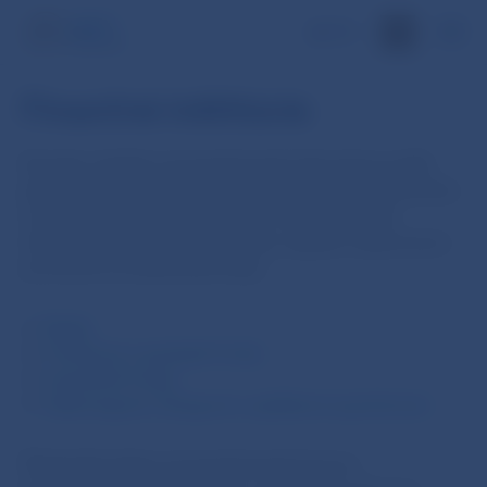
EN
Finančné inštitúcie
Na tejto stránke sú prezentované informácie podľa
jednotlivých typov finančných inštitúcií, ktoré pôsobia
na tuzemskom finančnom trhu a ktorým podľa
národnej a európskej legislatívy vyplýva vykazovacia
povinnosť na štatistické účely:
Banky
Poisťovne a penzijné fondy
Investičné fondy
Faktoringové, lízingové a splátkové spoločnosti
Štatistické údaje sú prezentované formou