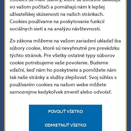
181.48 kB
vo vašom počítači a pomáhajú nám k lepšej
užívateľskej skúsenosti na našich stránkach.
Otázky a odpovede
Cookies používame na poskytovanie funkcií
279.94 kB
sociálnych sietí a na analýzu návštevnosti.
Zo zákona môžeme na vašom zariadení ukladať iba
Prezentácia
súbory cookie, ktoré sú nevyhnutné pre prevádzku
2.26 MB
týchto stránok. Pre všetky ostatné typy súborov
cookie potrebujeme vaše povolenie. Budeme
vďační, keď nám ho poskytnete a pomôžete nám
tak naše stránky a služby zlepšovať. Svoj súhlas s
2025
používaním cookies na našom webe môžete
samozrejme kedykoľvek zmeniť alebo odvolať.
2024
2023
POVOLIŤ VŠETKO
2022
2021
ODMIETNUŤ VŠETKO