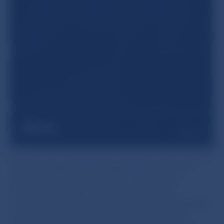
Štatistický bulletin sa zverejňuje od októbra 2011.
Publikácia vychádza štvrťročne v slovenskom
a anglickom jazyku. Formou tabuliek, grafov
a komentárov poskytuje užívateľom ucelenejší pohľad
na údaje z oblasti menovej a finančnej štatistiky