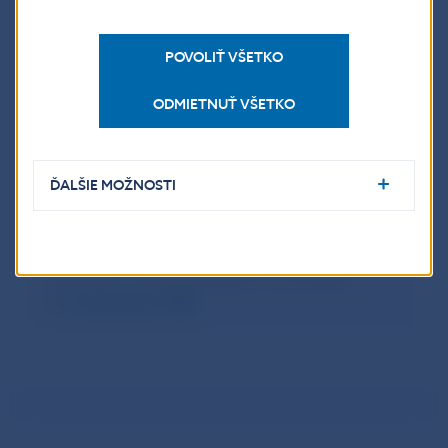
2011
POVOLIŤ VŠETKO
Harmonogram zverejňovania štatistického
bulletinu 2026
ODMIETNUŤ VŠETKO
ĎALŠIE MOŽNOSTI
Mailing list
: V prípade záujmu o zasielanie
informácií o vydaní publikácií sa prihláste
do
mailing listu NBS
.