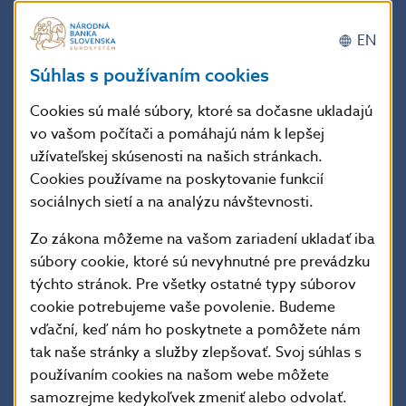
2025
EN
2024
Súhlas s používaním cookies
2023
2022
Cookies sú malé súbory, ktoré sa dočasne ukladajú
2021
vo vašom počítači a pomáhajú nám k lepšej
užívateľskej skúsenosti na našich stránkach.
2020
Cookies používame na poskytovanie funkcií
2019
sociálnych sietí a na analýzu návštevnosti.
2018
Zo zákona môžeme na vašom zariadení ukladať iba
2017
súbory cookie, ktoré sú nevyhnutné pre prevádzku
2016
týchto stránok. Pre všetky ostatné typy súborov
cookie potrebujeme vaše povolenie. Budeme
2015
vďační, keď nám ho poskytnete a pomôžete nám
2014
tak naše stránky a služby zlepšovať. Svoj súhlas s
2013
používaním cookies na našom webe môžete
samozrejme kedykoľvek zmeniť alebo odvolať.
2012