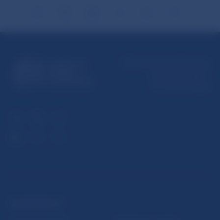
Národná banka Slovenska
Imricha Karvaša 1
813 25 Bratislava
ĎALŠIE ODKAZY