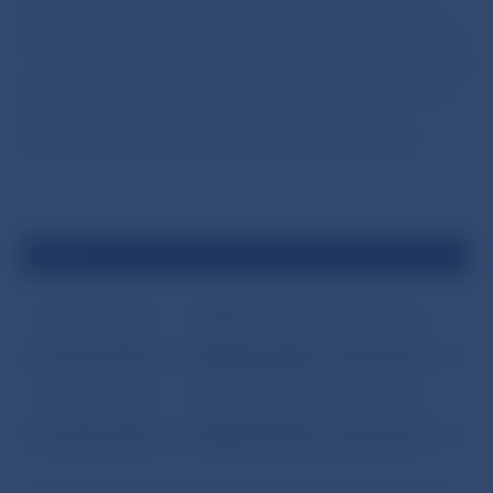
(štruktúra finančného trhu v SR; bilančná a úroková
štatistika úverových inštitúcií; kolektívne investovanie
– podielové fondy; lízingové spoločnosti, faktoringové
spoločnosti a spoločnosti splátkového financovania;
cenné papiere). Dostupné agregované údaje sú
zostavené v súlade s jednotnou metodikou ECB.
2026
1. štvrťrok 2026
Štatistická príloha – časové rady
2. štvrťrok 2026
Štatistická príloha – časové rady
3. štvrťrok 2026
Štatistická príloha – časové rady
4. štvrťrok 2026
Štatistická príloha – časové rady