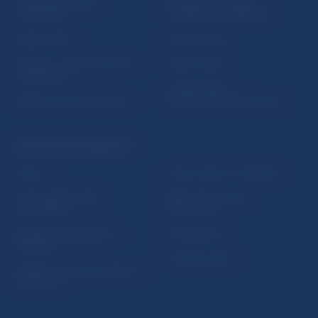
Inštitút bankového
Prihlásenie na odber
vzdelávania
notifikácií o publikáciách
Nadácia NBS
Užitočné linky
5peňazí - portál finančného
Mapa stránky
vzdelávania
Oznamovanie
Riešenie krízových situácií
protispoločenskej činnosti
PRAKTICKÉ INFORMÁCIE
Fintech
Upozornenia a oznámenia
Ochrana finančného
Makroekonomické
spotrebiteľa
ukazovatele
Databáza dohliadaných
Vestník NBS
subjektov
Extranet portál
Register finančných agentov
a poradcov