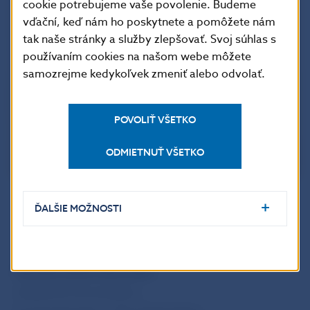
cookie potrebujeme vaše povolenie. Budeme
vďační, keď nám ho poskytnete a pomôžete nám
tak naše stránky a služby zlepšovať. Svoj súhlas s
používaním cookies na našom webe môžete
samozrejme kedykoľvek zmeniť alebo odvolať.
POVOLIŤ VŠETKO
ODMIETNUŤ VŠETKO
Martina Vráblik Solčányiová
ĎALŠIE MOŽNOSTI
hovorkyňa NBS
Národná banka Slovenska
oddelenie komunikácie