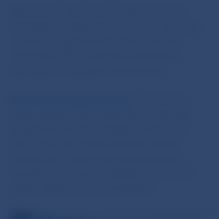
Návštevníkov čaká náučný chodník finančného
spotrebiteľa, výstava Od koruny k euru, informácie
o ochranných prvkoch bankoviek a o tom ako
rozpoznať falzifikáty, poradňa pre finančných
spotrebiteľov a zábavný finančný slovník.
Úroveň finančnej gramotnosti
je nedostatočná
a klesá. Národná banka Slovenska si uvedomuje
dôležitosť finančného vzdelávania a bude popri
pravidelných vzdelávacích aktivitách iniciovať
systematické meranie finančnej gramotnosti
a koordinovať finančné vzdelávanie na Slovensku
naprieč všetkými vekovými skupinami.