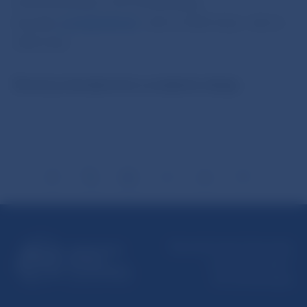
Imricha Karvaša 1, 813 25 Bratislava
Kontakt:
press@nbs.sk
, +421-2-5787 2162, +421-2-
5787 2161,
Šírenie je dovolené len s uvedením zdroja.
Národná banka Slovenska
Imricha Karvaša 1
813 25 Bratislava