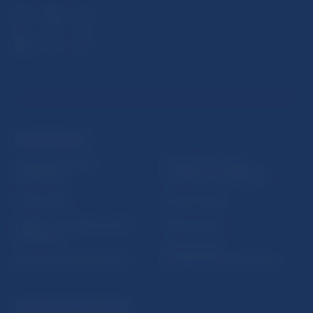
ĎALŠIE ODKAZY
Inštitút bankového
Prihlásenie na odber
vzdelávania
notifikácií o publikáciách
Nadácia NBS
Užitočné linky
5peňazí - portál finančného
Mapa stránky
vzdelávania
Oznamovanie
Riešenie krízových situácií
protispoločenskej činnosti
PRAKTICKÉ INFORMÁCIE