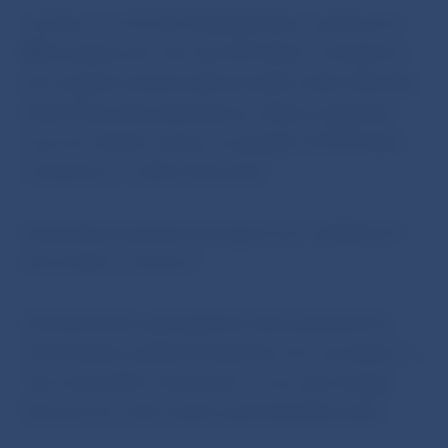
V stredu a vo štvrtok doobeda bude v priestoroch
NBS program pre viac ako 500 žiakov a študentov,
ktorí úspešne absolvovali kvíz alebo súťaž. Národná
banka Slovenska pripravila pre víťazov zaujímavé
ceny. Do súťaže a kvízov sa zapojilo 10 000 žiakov
a študentov z celého Slovenska.
Popoludní je pripravený program pre vzdelávacích
pracovníkov a seniorov.
Dni finančného spotrebiteľa môže popoludní do
16.00 hodiny navštíviť ktokoľvek, kto má záujem sa
niečo dozvedieť o financiách, o tom ako funguje
finančný trh a aké sú jeho spotrebiteľské práva.