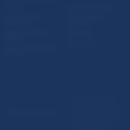
Fintech
Upozornenia a oznámenia
Ochrana finančného
Makroekonomické
spotrebiteľa
ukazovatele
Databáza dohliadaných
Vestník NBS
subjektov
Extranet portál
Register finančných agentov
a poradcov
Podmienky používania
Vyhlásenie o prístupnosti
© Národná banka Slovenska
Ochrana osobných údajov
Nastavenie cookies