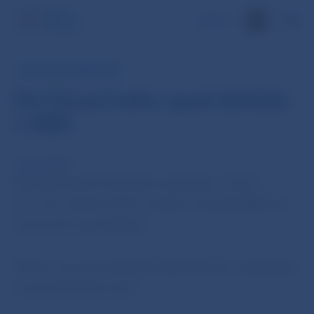
EN
TLAČOVÁ SPRÁVA NBS
Dni finančného spotrebiteľa
v NBS
22. okt 2019
Národná banka Slovenska organizuje v dňoch
23. a 24. októbra 2019 v budove ústredia NBS Dni
finančného spotrebiteľa.
Hlavnou témou podujatia bude finančné vzdelávanie
a spotrebiteľské práva.