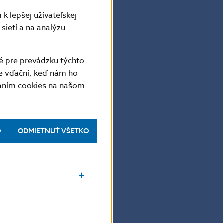
zníženia
k lepšej užívateľskej
sietí a na analýzu
kový dohľad ECB
erov,
é pre prevádzku týchto
 riešenie
e vďační, keď nám ho
ových úverov
vaním cookies na našom
ešenie stavu
zverejnil
u v súvislosti
O
ODMIETNUŤ VŠETKO
u problémových
014 na 4,9 %
úroveň
ej príliš