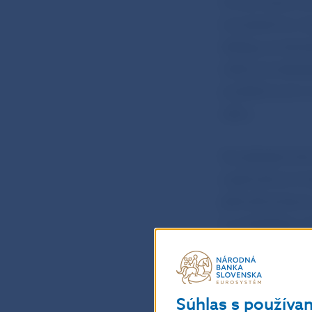
tvorby opravný
konzistentný r
dialógu prostr
cieľom je zabez
problémovým úv
celku.
Na základe toh
s jednotlivými 
jednotlivé bank
a vychádzajú z
aspektov daných
v eurozóne a do
úverov v stred
Súhlas s používa