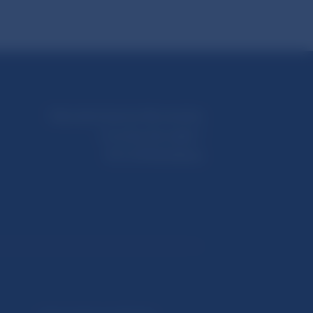
Národná banka Slovenska
Imricha Karvaša 1
813 25 Bratislava