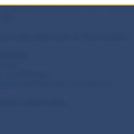
nné riešenie otázky problémových úverov v eurozóne 
úsilie.
 pre médiá: Andrea Zizola, tel.: +49 69 1344 6551.
 Slovenska
nikácie
1, 813 25 Bratislava
@nbs.sk
, +421-2-5787 2162, +421-2-5787 2161,
lené len s uvedením zdroja.