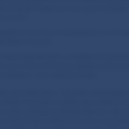
tlivým bankám týkajúce sa tvorby opravných položiek
ým úverom.
ezpečiť rovnakú mieru krytia existujúcich i nových p
ednodobom horizonte.
rčené pre jednotlivé banky vychádzajú z ich aktuálneh
 úverov a hlavných finančných aspektov, pričom sa 
ým spôsobom v porovnateľných bankách.
lna banka (ECB) dnes (11. júla 2018) oznámila ďalšie k
 dohľadu zameraného na riešenie stavu problémovýc
o postup nadväzuje na doterajšie opatrenia v tejto oblas
na znižovanie stavu problémových úverov, ako aj dodat