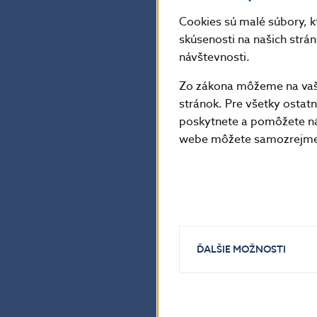
Rozhodnutiu pre
Cookies sú malé súbory, k
skúsenosti na našich strá
vysokého stavu
návštevnosti.
zverejnil všeo
Zo zákona môžeme na vašo
prostredníctvo
stránok. Pre všetky osta
otázky problé
poskytnete a pomôžete ná
sa na základe v
webe môžete samozrejme 
existujúcich pr
k všeobecným z
s tvorbou opra
Doterajšie opa
ĎALŠIE MOŽNOSTI
úverov: ich pod
v poslednom št
problémových ú