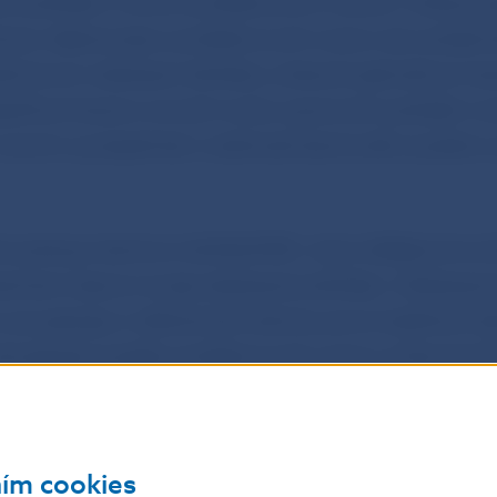
ch položiek k novým problémovým úverom. Postup z
ámec riešenia stavu problémových úverov ako súčasť
edníctvom očakávaní dohľadu určených jednotlivým b
pečiť primeranú úroveň tvorby opravných položiek k e
erom a prispieť tak k odolnosti bankového systému
to postupu bankový dohľad ECB v rámci ďalšej komuni
bankami stanoví svoje očakávania dohľadu. Očakávani
y sa opierajú o referenčné hodnoty porovnateľných b
 aktuálneho podielu problémových úverov a hlavných 
 bánk. Cieľom je zabezpečiť trvalé znižovanie kumulov
siahnuť rovnakú mieru krytia existujúcich a nových 
nodobom horizonte.
ním cookies