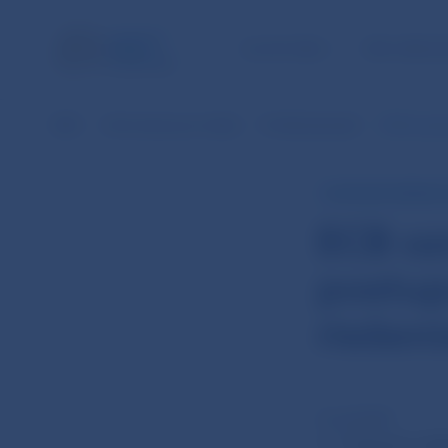
ÚLOHY NBS
PRE VEREJ
NBS
Informácie pre médiá
Prehľad aktualít
ECB oznam
TLAČOVÁ SPRÁVA 
ECB oz
postup
riešen
12. júl 2018
V záujme rie