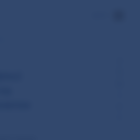
EN
vu…
ámci
na
verov
ávania dohľadu