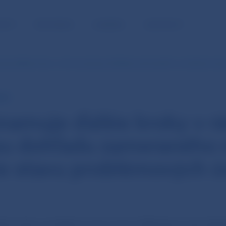
NOSŤ
PRE MÉDIÁ
KARIÉRA
KONTAKTY
uje ďalšie kroky v rámci postupu dohľadu zameraného na riešenie sta
ECB
namuje ďalšie kroky v r
u dohľadu zameraného 
ie stavu problémových ú
šenia stavu problémových úverov ECB stanovuje očak