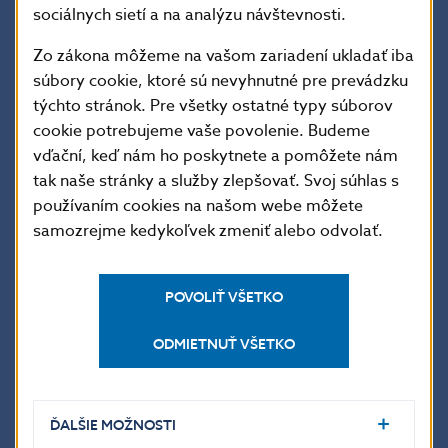
svetelný efekt, ktorý sa pohybuje nahor a nadol.
sociálnych sietí a na analýzu návštevnosti.
Tieto ochranné prvky umožňujú jednoduchú
Zo zákona môžeme na vašom zariadení ukladať iba
kontrolu pravosti novej bankovky 50 € hmatom,
súbory cookie, ktoré sú nevyhnutné pre prevádzku
pohľadom a naklonením.
týchto stránok. Pre všetky ostatné typy súborov
cookie potrebujeme vaše povolenie. Budeme
vďační, keď nám ho poskytnete a pomôžete nám
S cieľom zabezpečiť, aby boli na novú bankovku 50
tak naše stránky a služby zlepšovať. Svoj súhlas s
€ v celej eurozóne včas pripravené zariadenia na
používaním cookies na našom webe môžete
spracovanie a overovanie pravosti bankoviek,
samozrejme kedykoľvek zmeniť alebo odvolať.
Eurosystém zaviedol partnerský program. Do
programu, ktorý ponúka široký okruh vzdelávacích
POVOLIŤ VŠETKO
nástrojov a ďalších zdrojov súvisiacich s novou
bankovkou, sa zapojilo viac ako 500 odvetvových
ODMIETNUŤ VŠETKO
partnerov z celej Európy. Viac ako 50 partnerov
navyše 15. júna 2016 na zdôraznenie svojho záväzku
ĎALŠIE MOŽNOSTI
zabezpečiť hladké zavedenie novej bankovky