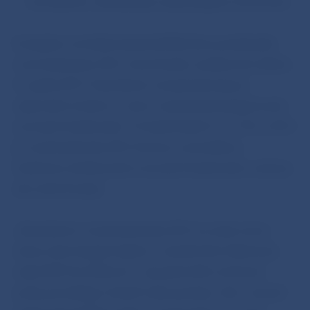
Eurosystém zdôrazňuje svoju podporu hotovosti.
Európska centrálna banka (ECB) dnes predstavila
novú bankovku 50 €, ktorá bude uvedená do obehu
4. apríla 2017. Zavedenie novej bankovky je
najnovším krokom v rámci zvyšovania bezpečnosti
eurových bankoviek. Po bankovkách 5 €, 10 € a 20 €
je nová bankovka 50 € štvrtou nominálnou
hodnotou druhej série eurových bankoviek, známej
ako séria Európa.
„Zavedením novej bankovky 50 € sa naša mena
stane ešte bezpečnejšou“, uviedol člen Výkonnej
rady ECB Yves Mersch. „Jej pokročilé ochranné
prvky pomáhajú chrániť naše peniaze. Ide o súčasť