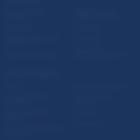
Inštitút bankového
Prihlásenie na odber
vzdelávania
notifikácií o publikáciách
Nadácia NBS
Užitočné linky
5peňazí - portál finančného
Mapa stránky
vzdelávania
Oznamovanie
Riešenie krízových situácií
protispoločenskej činnosti
PRAKTICKÉ INFORMÁCIE
Fintech
Upozornenia a oznámenia
Ochrana finančného
Makroekonomické
spotrebiteľa
ukazovatele
Databáza dohliadaných
Vestník NBS
subjektov
Extranet portál
Register finančných agentov
a poradcov