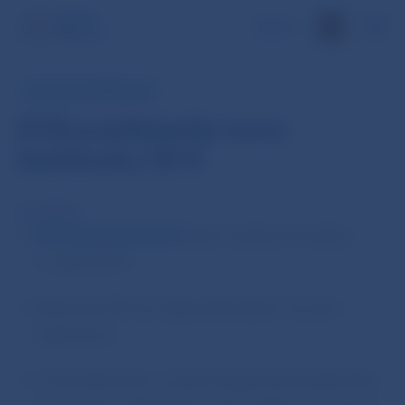
EN
TLAČOVÁ SPRÁVA ECB
ECB predstavila novú
bankovku 50 €
5. júl 2016
Nová bankovka 50 €
bude uvedená do obehu
4. apríla 2017.
Bankovka 50 € je najpoužívanejšou eurovou
bankovkou.
Prostredníctvom nových bezpečných bankoviek