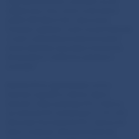
našej nepretržitej snahy o zachovanie eura ako
stabilnej meny, meny, na ktorú sa dennodenne
spolieha 338 miliónov ľudí v celej eurozóne.
Postupným zavádzaním nových eurových bankoviek
s novými a zdokonalenými prvkami Eurosystém
zároveň zdôrazňuje svoju podporu hotovosti ako
dôveryhodnému a efektívnemu platobnému
prostriedku.“
Bankovka 50 € je najpoužívanejšou eurovou
bankovkou: jej podiel na celkovom objeme
bankoviek v obehu predstavuje 45 %. V obehu je
viac bankoviek 50 € než bankoviek 5 €, 10 € a 20 €
dohromady. Počet bankoviek 50 € v obehu je tiež
takmer rovnaký ako celkový počet bankoviek