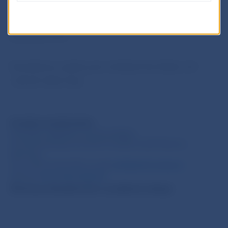
podpísalo memorandum o porozumení o adaptácii
zariadení na spracovanie bankoviek na novú
bankovku 50 €.
Kontaktnou osobou pre médiá je Eva Taylor, tel.:
+49 69 1344 7162.
Európska centrálna banka
Generálne riaditeľstvo pre komunikáciu
Sonnemannstrasse 20, 60314 Frankfurt nad Mohanom,
Nemecko
Tel.: +49 69 1344 7455, E-mail:
media@ecb.europa.eu
Internet:
www.ecb.europa.eu
Šírenie je dovolené len s uvedením zdroja.