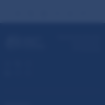
Národná banka Slovenska
Imricha Karvaša 1
813 25 Bratislava
ĎALŠIE ODKAZY