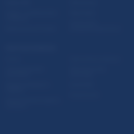
Nadácia NBS
Užitočné linky
5peňazí - portál finančného
Mapa stránky
vzdelávania
Oznamovanie
Riešenie krízových situácií
protispoločenskej činnosti
PRAKTICKÉ INFORMÁCIE
Fintech
Upozornenia a oznámenia
Ochrana finančného
Makroekonomické
spotrebiteľa
ukazovatele
Databáza dohliadaných
Vestník NBS
subjektov
Extranet portál
Register finančných agentov
a poradcov