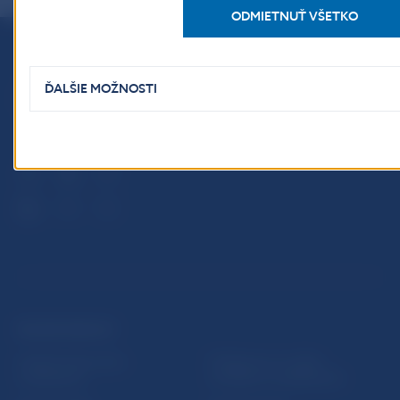
ODMIETNUŤ VŠETKO
Národná banka Slovenska
ĎALŠIE MOŽNOSTI
Imricha Karvaša 1
813 25 Bratislava
ĎALŠIE ODKAZY
Inštitút bankového
Prihlásenie na odber
vzdelávania
notifikácií o publikáciách