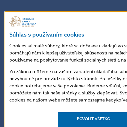
Súhlas s používaním cookies
Cookies sú malé súbory, ktoré sa dočasne ukladajú vo 
pomáhajú nám k lepšej užívateľskej skúsenosti na našic
používame na poskytovanie funkcií sociálnych sietí a na
Zdroj:
Zo zákona môžeme na vašom zariadení ukladať iba súbo
nevyhnutné pre prevádzku týchto stránok. Pre všetky o
TV JOJ: Noviny Plus
cookie potrebujeme vaše povolenie. Budeme vďační, k
pomôžete nám tak naše stránky a služby zlepšovať. Svo
cookies na našom webe môžete samozrejme kedykoľvek
POVOLIŤ VŠETKO