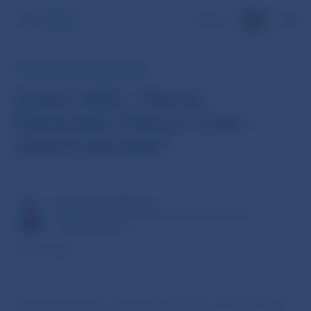
EN
ROZHOVORY A PREZENTÁCIE
Expert NBS - Michal
Marenčák: Máme z čoho
ušetriť peniaze?
MICHAL MARENČÁK
EXPERT ANALYTIK EKONOMETRICKÉHO
MODELOVANIA
19. jún 2023
Podľa NBS ľudia na Slovensku šetria, len keď musia.