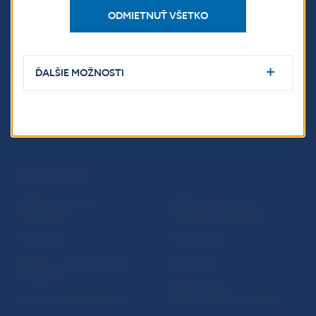
813 25 Bratislava
ODMIETNUŤ VŠETKO
ĎALŠIE MOŽNOSTI
ĎALŠIE ODKAZY
Inštitút bankového
Prihlásenie na odber
vzdelávania
notifikácií o publikáciách
Nadácia NBS
Užitočné linky
5peňazí - portál finančného
Mapa stránky
vzdelávania
Oznamovanie
Riešenie krízových situácií
protispoločenskej činnosti