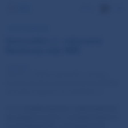
EN
TLAČOVÁ SPRÁVA NBS
Komuniké z 1. rokovania
Bankovej rady NBS
16. jan 2018
Dnes (16. 1. 2018) sa uskutočnilo 1. rokovanie
Bankovej rady Národnej banky Slovenska (BR NBS)
pod vedením jej guvernéra Jozefa Makúcha.
BR NBS
schválila oznámenie o vydaní strieborných
zberateľských euromincí v nominálnej hodnote 10
eur pri príležitosti 200. výročia plavby prvého