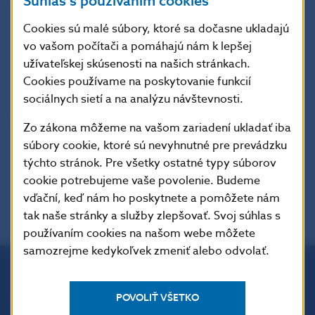
Súhlas s používaním cookies
oddelenie komunikácie
Cookies sú malé súbory, ktoré sa dočasne ukladajú
Imricha Karvaša 1, 813 25 Bratislava
vo vašom počítači a pomáhajú nám k lepšej
Kontakt:
press@nbs.sk
, +421-2-5787 2162, +421-2-
užívateľskej skúsenosti na našich stránkach.
5787 2161,
Cookies používame na poskytovanie funkcií
sociálnych sietí a na analýzu návštevnosti.
Šírenie je dovolené len s uvedením zdroja.
Zo zákona môžeme na vašom zariadení ukladať iba
súbory cookie, ktoré sú nevyhnutné pre prevádzku
týchto stránok. Pre všetky ostatné typy súborov
cookie potrebujeme vaše povolenie. Budeme
vďační, keď nám ho poskytnete a pomôžete nám
tak naše stránky a služby zlepšovať. Svoj súhlas s
používaním cookies na našom webe môžete
samozrejme kedykoľvek zmeniť alebo odvolať.
Národná banka Slovenska
POVOLIŤ VŠETKO
Imricha Karvaša 1