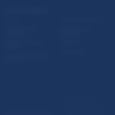
PRAKTICKÉ INFORMÁCIE
Fintech
Upozornenia a oznámenia
Ochrana finančného
Makroekonomické
spotrebiteľa
ukazovatele
Databáza dohliadaných
Vestník NBS
subjektov
Extranet portál
Register finančných agentov
a poradcov
Podmienky používania
Vyhlásenie o prístupnosti
© Národná banka Slovenska