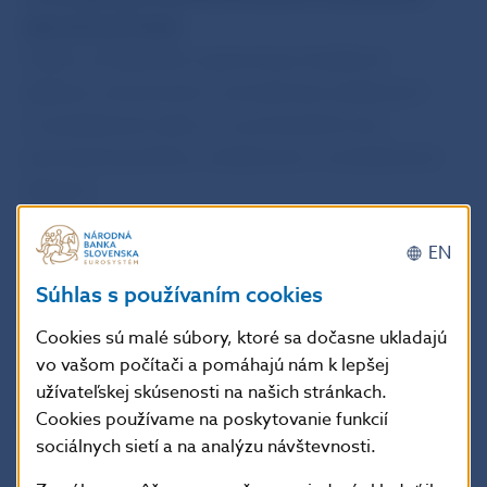
zahraničných bánk.
Cieľom schváleného opatrenia je dosiahnuť
aplikáciu usmernenia o zverejňovaní zaťažených
a nezaťažených aktív, a to prostredníctvom
samostatnej prílohy o zaťažených a nezaťažených
aktívach.
Opatrenie nadobúda účinnosť 1. decembra 2015.
EN
BR NBS
schválila Štvrťročný komentár k politike
Súhlas s používaním cookies
obozretnosti na makroúrovni – október 2015
.
Cookies sú malé súbory, ktoré sa dočasne ukladajú
vo vašom počítači a pomáhajú nám k lepšej
BR NBS
rozhodla o miere proticyklického
užívateľskej skúsenosti na našich stránkach.
kapitálového vankúša na úrovni 0 %.
Cookies používame na poskytovanie funkcií
sociálnych sietí a na analýzu návštevnosti.
Jana Kováčová