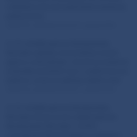
o dôležitých zmluvných podmienkach uzatváranej
poistnej zmluvy.
Opatrenie nadobúda účinnosť 1. januára 2016.
BR NBS
schválila opatrenie Národnej banky
Slovenska o spôsobe určenia hodnoty cenných
papierov a nehnuteľností, v ktorých sú umiestnené
prostriedky technických rezerv v poisťovníctve pre
poisťovne, na ktoré sa uplatňuje osobitný režim.
Opatrenie nadobúda účinnosť 1. januára 2016.
BR NBS
schválila opatrenie Národnej banky
Slovenska, ktorým sa mení a dopĺňa opatrenie
Národnej banky Slovenska č. 16/2014
o uverejňovaní informácií bankami a pobočkami