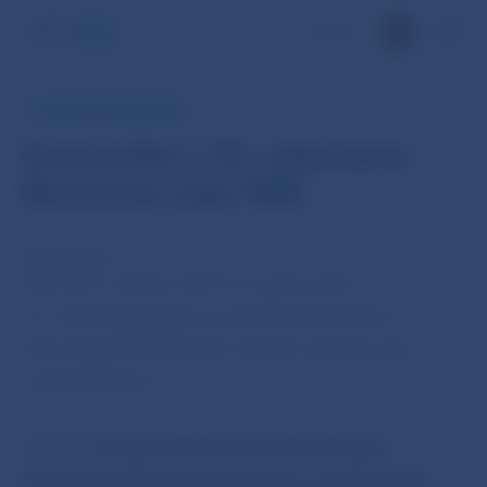
EN
TLAČOVÁ SPRÁVA NBS
Komuniké z 18. rokovania
Bankovej rady NBS
20. okt 2015
Dnes (20. októbra 2015) sa uskutočnilo
18. rokovanie Bankovej rady Národnej banky
Slovenska (BR NBS) pod vedením jej guvernéra
Jozefa Makúcha.
BR NBS
schválila opatrenie Národnej banky
Slovenska, ktorým sa ustanovuje vzor formulára