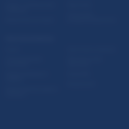
5peňazí - portál finančného
Mapa stránky
vzdelávania
Oznamovanie
Riešenie krízových situácií
protispoločenskej činnosti
PRAKTICKÉ INFORMÁCIE
Fintech
Upozornenia a oznámenia
Ochrana finančného
Makroekonomické
spotrebiteľa
ukazovatele
Databáza dohliadaných
Vestník NBS
subjektov
Extranet portál
Register finančných agentov
a poradcov