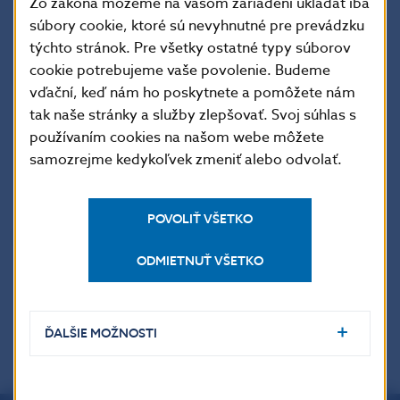
Zo zákona môžeme na vašom zariadení ukladať iba
vedúca tlačového oddelenia
súbory cookie, ktoré sú nevyhnutné pre prevádzku
týchto stránok. Pre všetky ostatné typy súborov
cookie potrebujeme vaše povolenie. Budeme
Národná banka Slovenska
vďační, keď nám ho poskytnete a pomôžete nám
tlačové a edičné oddelenie
tak naše stránky a služby zlepšovať. Svoj súhlas s
Imricha Karvaša 1, 813 25 Bratislava
používaním cookies na našom webe môžete
Kontakt:
press@nbs.sk
, +421-2-5787 2162, +421-2-
samozrejme kedykoľvek zmeniť alebo odvolať.
5787 2161,
POVOLIŤ VŠETKO
Šírenie je dovolené len s uvedením zdroja.
ODMIETNUŤ VŠETKO
ĎALŠIE MOŽNOSTI