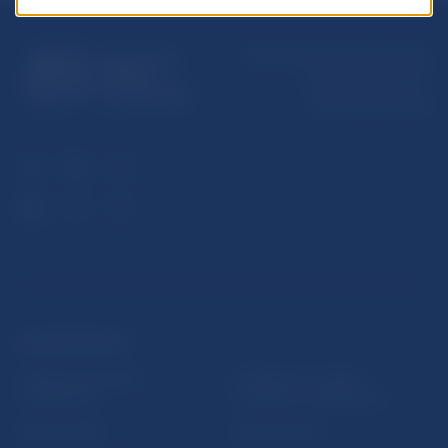
Národná banka Slovenska
Imricha Karvaša 1
813 25 Bratislava
ĎALŠIE ODKAZY
Inštitút bankového
Prihlásenie na odber
vzdelávania
notifikácií o publikáciách
Nadácia NBS
Užitočné linky