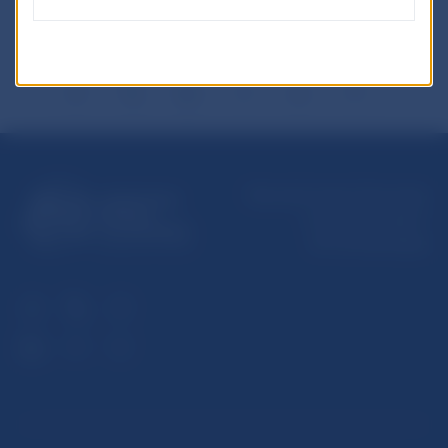
Národná banka Slovenska
Imricha Karvaša 1
813 25 Bratislava