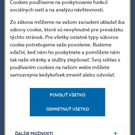
Cookies používame na poskytovanie funkcií
finančného trhu na rok 2018,
ktoré bude
sociálnych sietí a na analýzu návštevnosti.
uverejnené vo Vestníku Národnej banky Slovenska
Zo zákona môžeme na vašom zariadení ukladať iba
a na
www.nbs.sk
.
súbory cookie, ktoré sú nevyhnutné pre prevádzku
týchto stránok. Pre všetky ostatné typy súborov
Martina Vráblik Solčányiová
cookie potrebujeme vaše povolenie. Budeme
hovorkyňa NBS
vďační, keď nám ho poskytnete a pomôžete nám
tak naše stránky a služby zlepšovať. Svoj súhlas s
používaním cookies na našom webe môžete
Národná banka Slovenska
samozrejme kedykoľvek zmeniť alebo odvolať.
oddelenie komunikácie
Imricha Karvaša 1, 813 25 Bratislava
Kontakt:
press@nbs.sk
, +421-2-5787 2162, +421-2-
POVOLIŤ VŠETKO
5787 2161,
ODMIETNUŤ VŠETKO
Šírenie je dovolené len s uvedením zdroja.
ĎALŠIE MOŽNOSTI