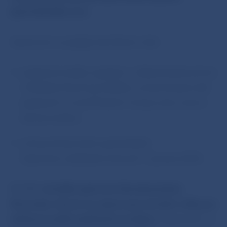
spotrebiteľský úver.
Opatrením sa spájajú dva hlavné ciele:
posilnenie kvality regulácie v oblasti bankovníctva
z hľadiska finančnej stability a zmierňovania rizík
spojených so zrýchľovaním tempa rastu úverov
domácnostiam,
ochrana finančného spotrebiteľa.
Opatrenie nadobúda účinnosť 1. januára 2018.
BR NBS
schválila opatrenie Národnej banky
Slovenska, ktorým sa ustanovujú národné voľby pre
inštitúcie podľa osobitného predpisu.
Opatrením sa