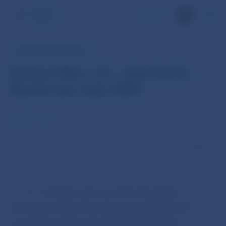
EN
TLAČOVÁ SPRÁVA NBS
Komuniké z 21. rokovania
Bankovej rady NBS
14. nov 2017
Dnes (14. 11. 2017) sa uskutočnilo 21. rokovanie
Bankovej rady Národnej banky Slovenska (BR NBS)
pod vedením jej guvernéra Jozefa Makúcha.
BR NBS
schválila opatrenie Národnej banky
Slovenska, ktorým sa ustanovujú podrobnosti
o posúdení schopnosti spotrebiteľa splácať