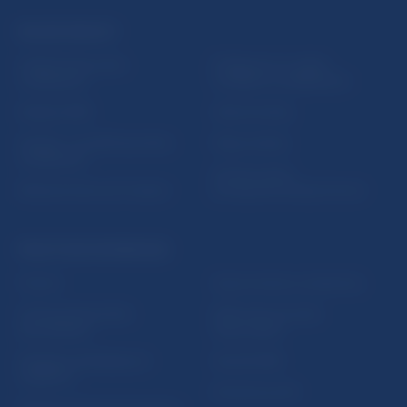
ĎALŠIE ODKAZY
Inštitút bankového
Prihlásenie na odber
vzdelávania
notifikácií o publikáciách
Nadácia NBS
Užitočné linky
5peňazí - portál finančného
Mapa stránky
vzdelávania
Oznamovanie
Riešenie krízových situácií
protispoločenskej činnosti
PRAKTICKÉ INFORMÁCIE
Fintech
Upozornenia a oznámenia
Ochrana finančného
Makroekonomické
spotrebiteľa
ukazovatele
Databáza dohliadaných
Vestník NBS
subjektov
Extranet portál