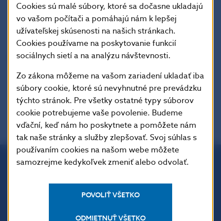
Cookies sú malé súbory, ktoré sa dočasne ukladajú
+421-2-5787 2169, +421-2-5865 2169
vo vašom počítači a pomáhajú nám k lepšej
Internet:
http://www.nbs.sk
užívateľskej skúsenosti na našich stránkach.
Cookies používame na poskytovanie funkcií
sociálnych sietí a na analýzu návštevnosti.
Šírenie je dovolené len s uvedením zdroja.
Zo zákona môžeme na vašom zariadení ukladať iba
súbory cookie, ktoré sú nevyhnutné pre prevádzku
týchto stránok. Pre všetky ostatné typy súborov
cookie potrebujeme vaše povolenie. Budeme
vďační, keď nám ho poskytnete a pomôžete nám
tak naše stránky a služby zlepšovať. Svoj súhlas s
používaním cookies na našom webe môžete
samozrejme kedykoľvek zmeniť alebo odvolať.
Národná banka Slovenska
Imricha Karvaša 1
POVOLIŤ VŠETKO
813 25 Bratislava
ODMIETNUŤ VŠETKO