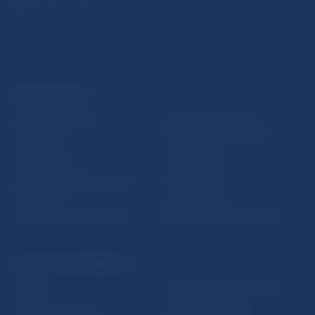
ĎALŠIE ODKAZY
Inštitút bankového
Prihlásenie na odber
vzdelávania
notifikácií o publikáciách
Nadácia NBS
Užitočné linky
5peňazí - portál finančného
Mapa stránky
vzdelávania
Oznamovanie
Riešenie krízových situácií
protispoločenskej činnosti
PRAKTICKÉ INFORMÁCIE
Fintech
Upozornenia a oznámenia
Ochrana finančného
Makroekonomické