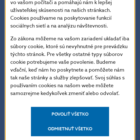
vo vašom počítači a pomáhajú nám k lepšej
Národnú banku Slovenska na účel vykonávania
užívateľskej skúsenosti na našich stránkach.
dohľadu nad uvedenými subjektmi prostredníctvom
Cookies používame na poskytovanie funkcií
sociálnych sietí a na analýzu návštevnosti.
detailnejšie a cielene prepracovaných vzorov
výkazov.
Zo zákona môžeme na vašom zariadení ukladať iba
súbory cookie, ktoré sú nevyhnutné pre prevádzku
týchto stránok. Pre všetky ostatné typy súborov
Opatrenie nadobudne účinnosť 31. decembra 2011.
cookie potrebujeme vaše povolenie. Budeme
vďační, keď nám ho poskytnete a pomôžete nám
Jana Kováčová
tak naše stránky a služby zlepšovať. Svoj súhlas s
vedúca tlačového a edičného oddelenia
používaním cookies na našom webe môžete
samozrejme kedykoľvek zmeniť alebo odvolať.
Národná banka Slovenska
tlačové a edičné oddelenie
POVOLIŤ VŠETKO
Imricha Karvaša 1, 813 25 Bratislava
ODMIETNUŤ VŠETKO
Kontakt: +421-2-5787 2142, +421-2-5865 2142,
+421-2-5787 2169, +421-2-5865 2169