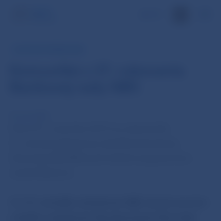
EN
TLAČOVÁ SPRÁVA NBS
Komuniké z 37. rokovania
Bankovej rady NBS
15. nov 2011
Dnes (15. novembra 2011) sa uskutočnilo
37. rokovanie Bankovej rady Národnej banky
Slovenska (BR NBS) pod vedením jej guvernéra
Jozefa Makúcha.
BR NBS
schválila rozhodnutie NBS, ktorým sa mení
a dopĺňa rozhodnutie Národnej banky Slovenska