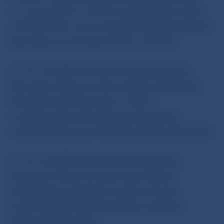
z 2. marca 2010 č. 3/2010 o podmienkach účasti
v TARGET2-SK v znení rozhodnutia Národnej banky
Slovenska z 9. novembra 2010 č. 10/2010.
BR NBS
schválila rozhodnutie Národnej banky
Slovenska, ktorým sa mení a dopĺňa rozhodnutie
Národnej banky Slovenska č. 2/2011
o všeobecných podmienkach poskytovania
vnútrodenného úveru Národnou bankou Slovenska.
BR NBS
schválila opatrenie Národnej banky
Slovenska, ktorým sa ustanovujú niektoré
podrobnosti povoľovania na výkon činnosti
a podnikania platobných inštitúcií a inštitúcií
elektronických peňazí.