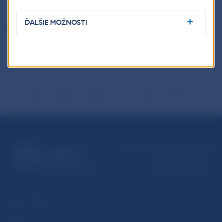
ĎALŠIE MOŽNOSTI
Šírenie je dovolené len s uvedením zdroja.
Národná banka Slovenska
Imricha Karvaša 1
813 25 Bratislava