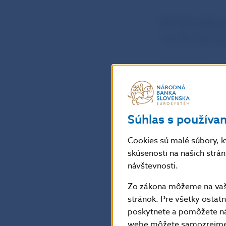
BR NBS
vzala 
na internetovej
Peter Majer
hovorca NBS
Súhlas s používa
Národná banka
oddelenie komu
Cookies sú malé súbory, k
Imricha Karvaša 
skúsenosti na našich strá
Kontakt:
press
návštevnosti.
Zo zákona môžeme na vašo
Šírenie je dovo
stránok. Pre všetky osta
poskytnete a pomôžete ná
webe môžete samozrejme 