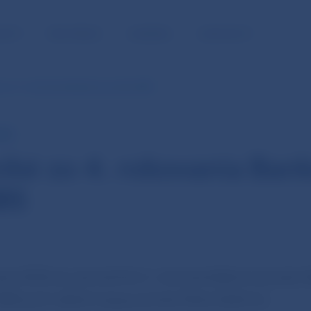
NOSŤ
PRE MÉDIÁ
KARIÉRA
KONTAKTY
zo 4. rokovania Bankovej rady NBS
NBS
ké zo 4. rokovania Ban
BS
ára 2020) sa uskutočnilo 4. rokovanie Bankovej rady 
BS) pod vedením jej guvernéra Petra Kažimíra.