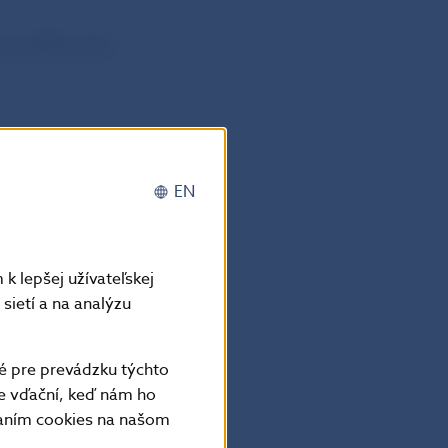
je publikovaný
EN
k lepšej užívateľskej
sietí a na analýzu
é pre prevádzku týchto
e vďační, keď nám ho
vaním cookies na našom