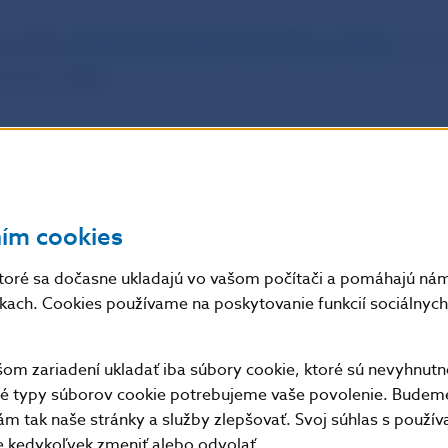
na vedomie
Mesačný bulletin NBS, február 2020
,
ktorý 
 stránke NBS.
ním cookies
 Slovenska
nikácie
toré sa dočasne ukladajú vo vašom počítači a pomáhajú nám 
1, 813 25 Bratislava
nkach. Cookies používame na poskytovanie funkcií sociálnych 
@nbs.sk
, +421-2-5787 2162, +421-2-5787 2161,
m zariadení ukladať iba súbory cookie, ktoré sú nevyhnutn
lené len s uvedením zdroja.
tné typy súborov cookie potrebujeme vaše povolenie. Budem
m tak naše stránky a služby zlepšovať. Svoj súhlas s použí
kedykoľvek zmeniť alebo odvolať.