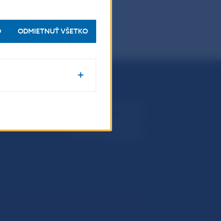
O
ODMIETNUŤ VŠETKO
Národná banka Slovenska
Imricha Karvaša 1
813 25 Bratislava