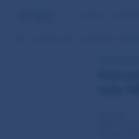
ÚLOHY NBS
PRE VEREJ
NBS
Informácie pre médiá
Prehľad aktualít
Komuniké 
TLAČOVÁ SPRÁVA 
Komuni
rady N
25. feb 2020
Dnes (25. febru
Slovenska (BR N