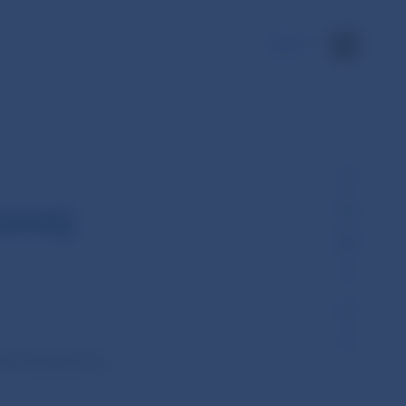
EN
kovej
Národnej banky