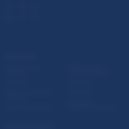
ĎALŠIE ODKAZY
Inštitút bankového
Prihlásenie na odber
vzdelávania
notifikácií o publikáciách
Nadácia NBS
Užitočné linky
5peňazí - portál finančného
Mapa stránky
vzdelávania
Oznamovanie
Riešenie krízových situácií
protispoločenskej činnosti
PRAKTICKÉ INFORMÁCIE