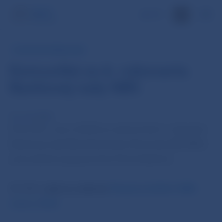
EN
TLAČOVÁ SPRÁVA NBS
Komuniké zo 6. rokovania
Bankovej rady NBS
24. mar 2020
Dnes (24. marca 2020) sa uskutočnilo 6. rokovanie
Bankovej rady Národnej banky Slovenska (BR NBS)
pod vedením jej guvernéra Petra Kažimíra.
BR NBS
vzala na vedomie
Mesačný bulletin NBS,
marec 2020
.