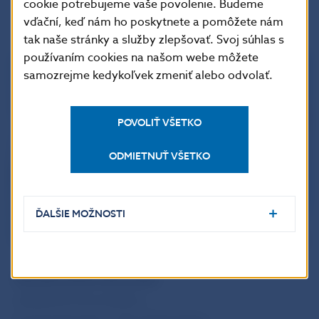
cookie potrebujeme vaše povolenie. Budeme
hovorca NBS
vďační, keď nám ho poskytnete a pomôžete nám
tak naše stránky a služby zlepšovať. Svoj súhlas s
používaním cookies na našom webe môžete
samozrejme kedykoľvek zmeniť alebo odvolať.
POVOLIŤ VŠETKO
ODMIETNUŤ VŠETKO
ĎALŠIE MOŽNOSTI
Národná banka Slovenska
oddelenie komunikácie