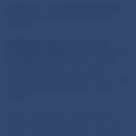
BR NBS vzala na vedomie
Strednodobú predikciu
P1Q-2020
,
ktorá bola prezentovaná na tlačovej
konferencii.
BR NBS zatiaľ navrhuje ponechanie úrovne
proticyklického vankúša na úrovni 2 % s účinnosťou
od 1. 8. 2020.
NBS je však pripravená v prípade
nárastu strát v bankovom sektore okamžite
pristúpiť k zníženiu proticyklického vankúša s cieľom
podporiť plynulé poskytovanie úverov reálnej
ekonomike.
Európska centrálna banka už poskytla významnú
kapitálovú úľavu bankám približne vo výške 3,5%
z rizikovo vážených aktív, aby banky neobmedzili