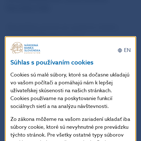
Maximiliána Hella.
Zberateľská eurominca je vyrazená zo zliatiny
obsahujúcej 900 dielov striebra
EN
a 100 dielov medi. Jej hmotnosť je 18 gramov
Súhlas s používaním cookies
a priemer 34 milimetrov. Autorom výtvarného
návrhu striebornej zberateľskej euromince je Karol
Cookies sú malé súbory, ktoré sa dočasne ukladajú
vo vašom počítači a pomáhajú nám k lepšej
Ličko.
užívateľskej skúsenosti na našich stránkach.
Cookies používame na poskytovanie funkcií
Razbu strieborných zberateľských euromincí
sociálnych sietí a na analýzu návštevnosti.
realizovala Mincovňa Kremnica, š. p. a do predaja sa
Zo zákona môžeme na vašom zariadení ukladať iba
dostanú v máji 2020.
súbory cookie, ktoré sú nevyhnutné pre prevádzku
týchto stránok. Pre všetky ostatné typy súborov
Peter Majer