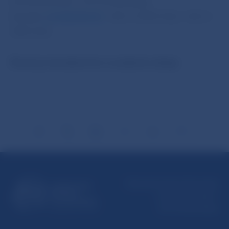
Imricha Karvaša 1, 813 25 Bratislava
Kontakt:
press@nbs.sk
, +421-2-5787 2162, +421-2-
5787 2161,
Šírenie je dovolené len s uvedením zdroja.
Národná banka Slovenska
Imricha Karvaša 1
813 25 Bratislava