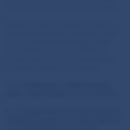
úverovanie a mohli vo väčšom rozsahu kryť straty.
NBS zároveň očakáva, že vzhľadom na výraznú
neistotu ohľadom ďalšieho ekonomického vývoja,
banky a ich akcionári prehodnotia pripravovanú
výplatu dividend zo zisku za rok 2019 tak, aby
celkový objem kapitálu Tier 1 vzrástol minimálne
o úroveň dosiahnutého zisku za rok 2019.
BR NBS
schválila Správu o realizácii investičnej
politiky v oblasti investičných rezerv za rok 2019
.
BR NBS
schválila oznámenie o vydaní strieborných
zberateľských euromincí v nominálnej hodnote 10
eur pri príležitosti 300. výročia narodenia