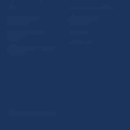
Fintech
Upozornenia a oznámenia
Ochrana finančného
Makroekonomické
spotrebiteľa
ukazovatele
Databáza dohliadaných
Vestník NBS
subjektov
Extranet portál
Register finančných agentov
a poradcov
Podmienky používania
Vyhlásenie o prístupnosti
© Národná banka Slovenska
Ochrana osobných údajov
Nastavenie cookies