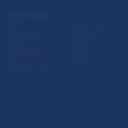
PRAKTICKÉ INFORMÁCIE
Fintech
Upozornenia a oznámenia
Ochrana finančného
Makroekonomické
spotrebiteľa
ukazovatele
Databáza dohliadaných
Vestník NBS
subjektov
Extranet portál
Register finančných agentov
a poradcov
Podmienky používania
Vyhlásenie o prístupnosti