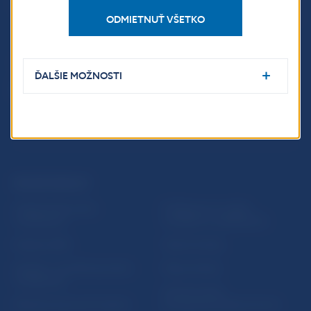
Imricha Karvaša 1
813 25 Bratislava
ODMIETNUŤ VŠETKO
ĎALŠIE MOŽNOSTI
ĎALŠIE ODKAZY
Inštitút bankového
Prihlásenie na odber
vzdelávania
notifikácií o publikáciách
Nadácia NBS
Užitočné linky
5peňazí - portál finančného
Mapa stránky
vzdelávania
Oznamovanie
Riešenie krízových situácií
protispoločenskej činnosti