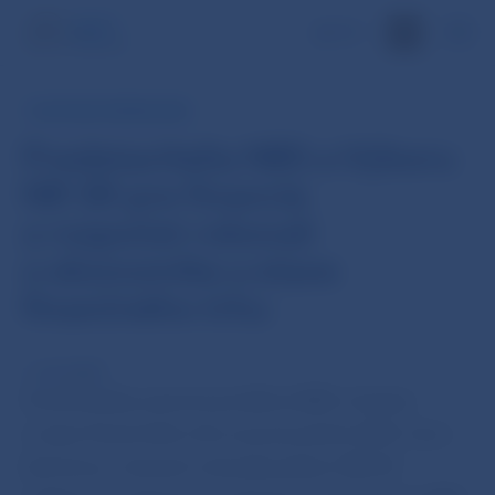
EN
TLAČOVÁ SPRÁVA NBS
Predstavitelia NBS a Výboru
NR SR pre financie
a rozpočet rokovali
o ekonomike a stave
finančného trhu
1. okt 2020
Strednodobá, jesenná predikcia NBS a Správa
o stave finančného trhu za prvý polrok 2020. Aj to
boli témy, o ktorých rokovali poslanci NR SR