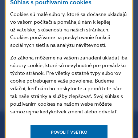
Súhlas s používaním cookies
Národná banka Slovenska
oddelenie komunikácie
Cookies sú malé súbory, ktoré sa dočasne ukladajú
Imricha Karvaša 1, 813 25 Bratislava
vo vašom počítači a pomáhajú nám k lepšej
užívateľskej skúsenosti na našich stránkach.
Kontakt:
press@nbs.sk
, +421-2-5787 2162, +421-2-
Cookies používame na poskytovanie funkcií
5787 2161,
sociálnych sietí a na analýzu návštevnosti.
Šírenie je dovolené len s uvedením zdroja.
Zo zákona môžeme na vašom zariadení ukladať iba
súbory cookie, ktoré sú nevyhnutné pre prevádzku
týchto stránok. Pre všetky ostatné typy súborov
cookie potrebujeme vaše povolenie. Budeme
vďační, keď nám ho poskytnete a pomôžete nám
tak naše stránky a služby zlepšovať. Svoj súhlas s
používaním cookies na našom webe môžete
samozrejme kedykoľvek zmeniť alebo odvolať.
Národná banka Slovenska
POVOLIŤ VŠETKO