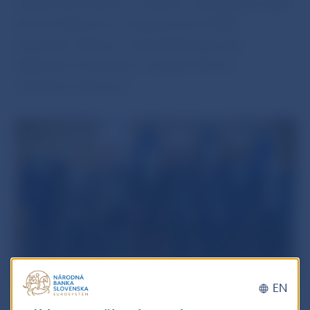
z Výboru pre financie a rozpočet s guvernérom NBS
Petrom Kažimírom, viceguvernérom NBS
Ľudovítom Ódorom, členmi Bankovej rady
Vladimírom Dvořáčkom, Karolom Mrvom
a Ľubošom Pástorom.
EN