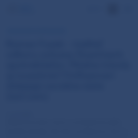
EN
ROZHOVORY A PREZENTÁCIE
Roman Fusek - riaditeľ
odboru ochrany finančných
spotrebiteľov: Módne trendy
aj investície? Finfluenceri
dobýjajú sociálne siete
(ta3.com)
12. mar 2025
Influencer je slovo, ktoré sa už dostalo do nášho
bežného slovníka. Ale viete, že influenceri, ktorí sa