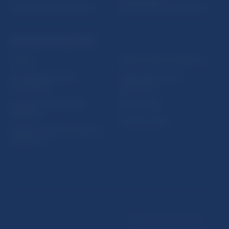
Riešenie krízových situácií
protispoločenskej činnosti
PRAKTICKÉ INFORMÁCIE
Fintech
Upozornenia a oznámenia
Ochrana finančného
Makroekonomické
spotrebiteľa
ukazovatele
Databáza dohliadaných
Vestník NBS
subjektov
Extranet portál
Register finančných agentov
a poradcov
Podmienky používania