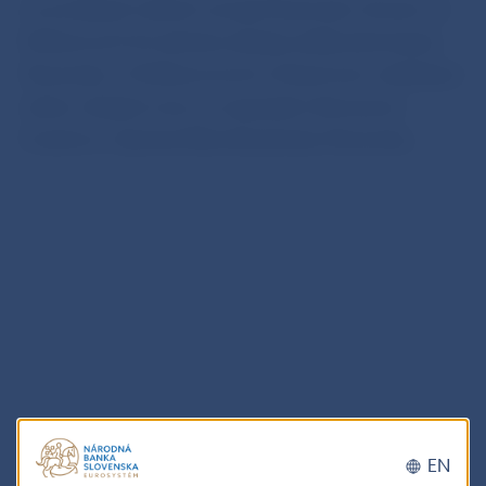
na sociálnych sieťach venujú finančným témam sú
finfluenceri? Ich aktivity sleduje aj Národná banka
Slovenska. O finfluenceroch a finančnom vzdelávaní
nielen mladých sme sa rozprávali s Romanom
Fusekom z 5peňazí Národnej banky Slovenska.
EN