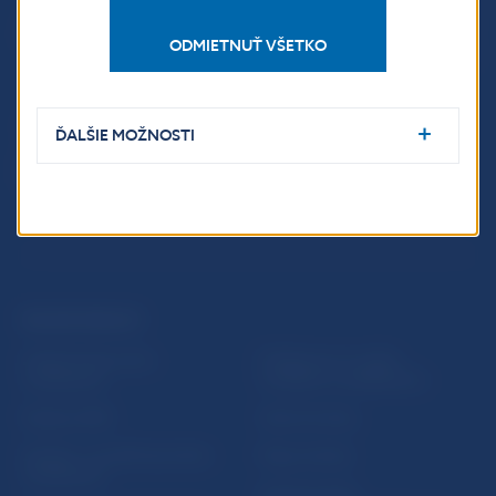
Národná banka Slovenska
Imricha Karvaša 1
ODMIETNUŤ VŠETKO
813 25 Bratislava
ĎALŠIE MOŽNOSTI
ĎALŠIE ODKAZY
Inštitút bankového
Prihlásenie na odber
vzdelávania
notifikácií o publikáciách
Nadácia NBS
Užitočné linky
5peňazí - portál finančného
Mapa stránky
vzdelávania
Oznamovanie