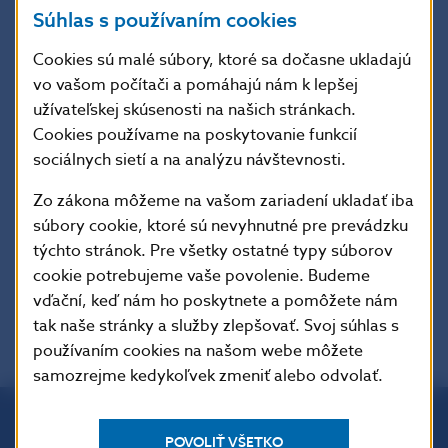
Súhlas s používaním cookies
Cookies sú malé súbory, ktoré sa dočasne ukladajú
vo vašom počítači a pomáhajú nám k lepšej
užívateľskej skúsenosti na našich stránkach.
Cookies používame na poskytovanie funkcií
sociálnych sietí a na analýzu návštevnosti.
Zo zákona môžeme na vašom zariadení ukladať iba
TA3: Ekonomika, 12.3.2025
súbory cookie, ktoré sú nevyhnutné pre prevádzku
týchto stránok. Pre všetky ostatné typy súborov
cookie potrebujeme vaše povolenie. Budeme
vďační, keď nám ho poskytnete a pomôžete nám
tak naše stránky a služby zlepšovať. Svoj súhlas s
používaním cookies na našom webe môžete
samozrejme kedykoľvek zmeniť alebo odvolať.
POVOLIŤ VŠETKO