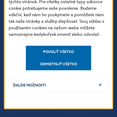
týchto stránok. Pre všetky ostatné typy súborov
813 25 Bratislava
cookie potrebujeme vaše povolenie. Budeme
vďační, keď nám ho poskytnete a pomôžete nám
tak naše stránky a služby zlepšovať. Svoj súhlas s
používaním cookies na našom webe môžete
samozrejme kedykoľvek zmeniť alebo odvolať.
POVOLIŤ VŠETKO
ODMIETNUŤ VŠETKO
ĎALŠIE ODKAZY
Inštitút bankového
Prihlásenie na odber
vzdelávania
notifikácií o publikáciách
ĎALŠIE MOŽNOSTI
Nadácia NBS
Užitočné linky
5peňazí - portál finančného
Mapa stránky
vzdelávania
Oznamovanie
Riešenie krízových situácií
protispoločenskej činnosti