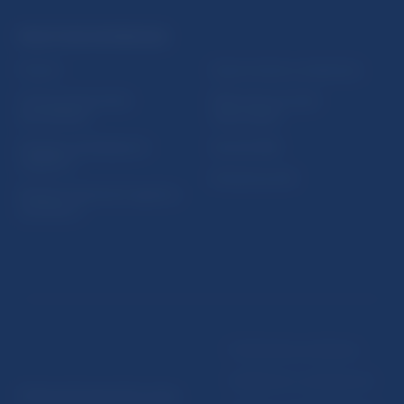
PRAKTICKÉ INFORMÁCIE
Fintech
Upozornenia a oznámenia
Ochrana finančného
Makroekonomické
spotrebiteľa
ukazovatele
Databáza dohliadaných
Vestník NBS
subjektov
Extranet portál
Register finančných agentov
a poradcov
Podmienky používania
Vyhlásenie o prístupnosti
© Národná banka Slovenska