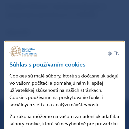
Prezident ECB tieto rozhodnutia zdôvodní na
dnešnej tlačovej konferencii o 14:30 SEČ.
Zdroj: ECB
Šírenie je dovolené len s uvedením zdroja.
EN
Súhlas s používaním cookies
Cookies sú malé súbory, ktoré sa dočasne ukladajú
vo vašom počítači a pomáhajú nám k lepšej
užívateľskej skúsenosti na našich stránkach.
Cookies používame na poskytovanie funkcií
sociálnych sietí a na analýzu návštevnosti.
Zo zákona môžeme na vašom zariadení ukladať iba
Národná banka Slovenska
súbory cookie, ktoré sú nevyhnutné pre prevádzku
Imricha Karvaša 1