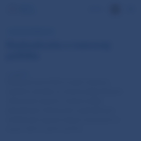
EN
TLAČOVÁ SPRÁVA ECB
Rozhodnutia o menovej
politike
4. aug 2011
Rada guvernérov ECB na svojom dnešnom
zasadnutí rozhodla, že úroková sadzba hlavných
refinančných operácií a úrokové sadzby
jednodňových refinančných a jednodňových
sterilizačných operácií zostanú nezmenené na
úrovni 1,50 %, 2,25 % a 0,75 %.