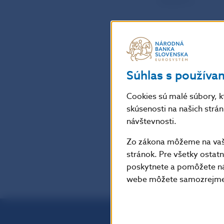
a 0,25 %.
Prezident ECB t
SEČ.
Súhlas s používa
Zdroj: ECB
Cookies sú malé súbory, k
skúsenosti na našich strá
Šírenie je dovo
návštevnosti.
Zo zákona môžeme na vašo
stránok. Pre všetky osta
poskytnete a pomôžete ná
webe môžete samozrejme 