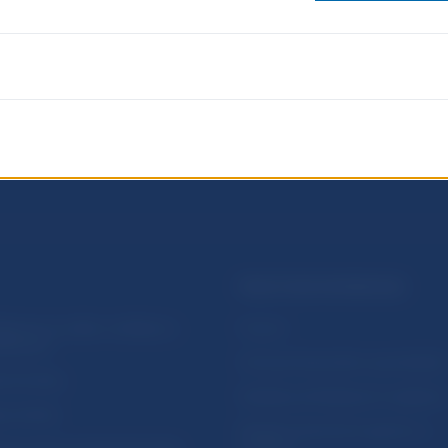
PRAKTICKÉ INFORMÁCIE
lásenie na odber notifikácií o
Fintech
ikáciách
Ochrana finančného spotrebiteľa
očné linky
Databáza dohliadaných subjekto
a stránky
Register finančných agentov a