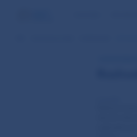
ÚLOHY NBS
PRE VEREJ
NBS
Informácie pre médiá
Prehľad aktualít
Rozhodnut
TLAČOVÁ SPRÁVA 
Rozhod
8. mar 2012
Rada guvernéro
hlavných refin
a jednodňových 