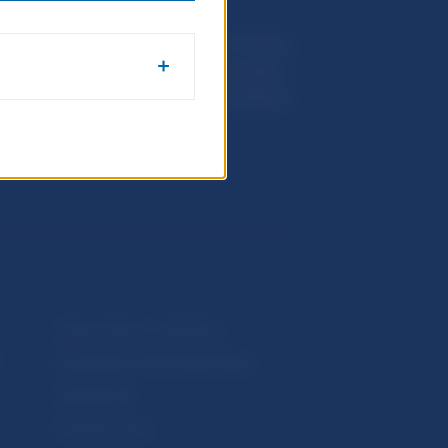
Národná banka Slovenska
Imricha Karvaša 1
813 25 Bratislava
Upozornenia a oznámenia
Makroekonomické ukazovatele
v
Vestník NBS
Extranet portál