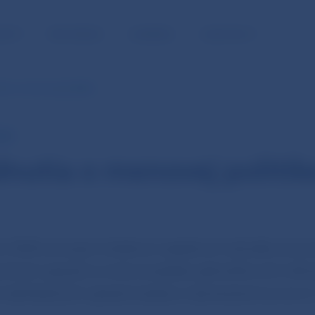
NOSŤ
PRE MÉDIÁ
KARIÉRA
KONTAKTY
ia o menovej politike
ECB
nutia o menovej politik
v ECB na svojom dnešnom zasadnutí rozhodla, že úr
ančných operácií a úrokové sadzby jednodňových refi
sterilizačných operácií zostanú nezmenené na úrovni 