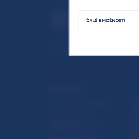
ĎALŠIE MOŽNOSTI
ĎALŠIE ODKAZY
Inštitút bankového vzdelávania
Prih
publ
Nadácia NBS
Užit
5peňazí - portál finančného
vzdelávania
Map