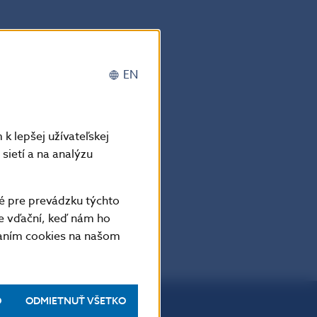
ncii o 14:30
EN
k lepšej užívateľskej
sietí a na analýzu
é pre prevádzku týchto
e vďační, keď nám ho
vaním cookies na našom
O
ODMIETNUŤ VŠETKO