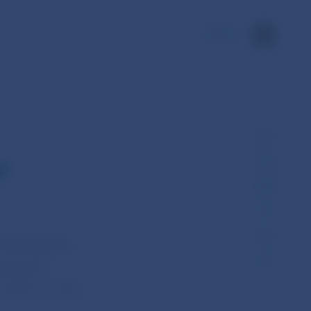
EN
e
oková sadzba
nančných
1,00 %, 1,75 %