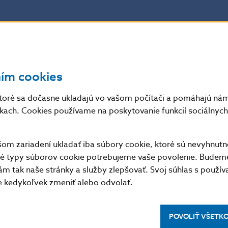
ieto rozhodnutia zdôvodní na dnešnej tlačovej konfere
ním cookies
toré sa dočasne ukladajú vo vašom počítači a pomáhajú nám 
nkach. Cookies používame na poskytovanie funkcií sociálnych 
lené len s uvedením zdroja.
m zariadení ukladať iba súbory cookie, ktoré sú nevyhnutn
tné typy súborov cookie potrebujeme vaše povolenie. Budem
m tak naše stránky a služby zlepšovať. Svoj súhlas s použí
kedykoľvek zmeniť alebo odvolať.
POVOLIŤ VŠETK