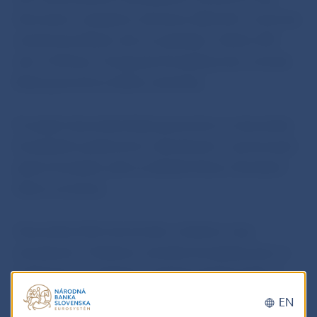
Asmussen, uznávaný a skúsený odborník v menovej
a bankovej oblasti, ako sa vyžaduje v článku 283
ods. 2 Zmluvy o fungovaní Európskej únie, nemala
Rada guvernérov žiadne námietky.
Po prijatí stanoviska Rady guvernérov a stanoviska
Európskeho parlamentu rozhodnutie o vymenovaní
prijme Európska rada na základe hlasov členských
štátov eurozóny.
Stanovisko ECB, ktoré bude v krátkom čase
zverejnené v Úradnom vestníku Európskej únie, je
k dispozícii vo všetkých úradných jazykoch EÚ na
internetovej stránke ECB.
EN