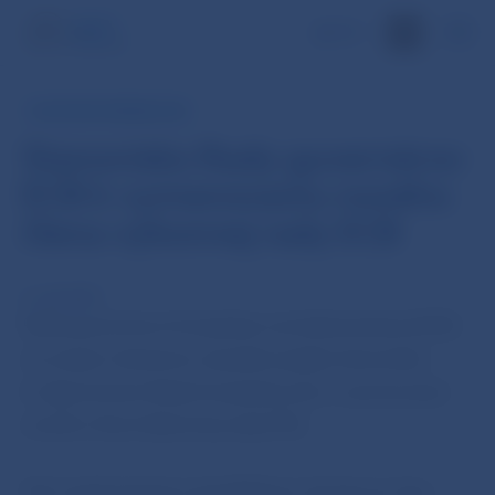
EN
TLAČOVÁ SPRÁVA ECB
Stanovisko Rady guvernérov
ECB k vymenovaniu nového
člena výkonnej rady ECB
6. okt 2011
Rada guvernérov Európskej centrálnej banky (ECB)
na svojom dnešnom zasadaní prijala stanovisko
k odporúčaniu Rady Európskej únie o vymenovaní
nového člena Výkonnej rady ECB.
Voči navrhovanému kandidátovi, ktorým je Jörg