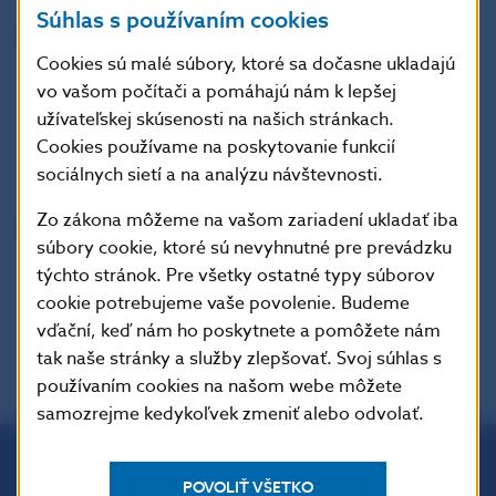
Súhlas s používaním cookies
Národná banka Slovenska
Cookies sú malé súbory, ktoré sa dočasne ukladajú
tlačové a edičné oddelenie
vo vašom počítači a pomáhajú nám k lepšej
Imricha Karvaša 1, 813 25 Bratislava
užívateľskej skúsenosti na našich stránkach.
Kontakt: +421-2-5787 2142, +421-2-5865 2142,
Cookies používame na poskytovanie funkcií
+421-2-5787 2169, +421-2-5865 2169
sociálnych sietí a na analýzu návštevnosti.
Zo zákona môžeme na vašom zariadení ukladať iba
Šírenie je dovolené len s uvedením zdroja.
súbory cookie, ktoré sú nevyhnutné pre prevádzku
týchto stránok. Pre všetky ostatné typy súborov
cookie potrebujeme vaše povolenie. Budeme
vďační, keď nám ho poskytnete a pomôžete nám
tak naše stránky a služby zlepšovať. Svoj súhlas s
používaním cookies na našom webe môžete
samozrejme kedykoľvek zmeniť alebo odvolať.
POVOLIŤ VŠETKO
Národná banka Slovenska