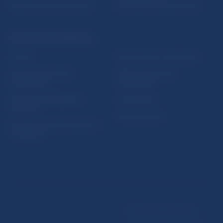
Riešenie krízových situácií
protispoločenskej činnosti
PRAKTICKÉ INFORMÁCIE
Fintech
Upozornenia a oznámenia
Ochrana finančného
Makroekonomické
spotrebiteľa
ukazovatele
Databáza dohliadaných
Vestník NBS
subjektov
Extranet portál
Register finančných agentov
a poradcov
Podmienky používania