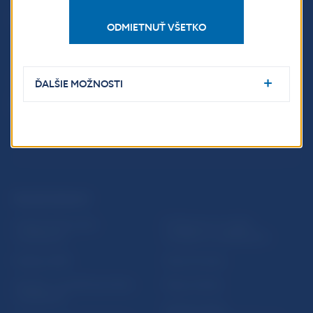
Imricha Karvaša 1
ODMIETNUŤ VŠETKO
813 25 Bratislava
ĎALŠIE MOŽNOSTI
ĎALŠIE ODKAZY
Inštitút bankového
Prihlásenie na odber
vzdelávania
notifikácií o publikáciách
Nadácia NBS
Užitočné linky
5peňazí - portál finančného
Mapa stránky
vzdelávania
Oznamovanie