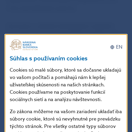
a trhu dôchodkového sporenia.
Stretnutia so všetkými dohliadanými subjektmi
finančného trhu usporadúva NBS pravidelne dvakrát
do roka s cieľom prezentovať zástupcom
EN
dohliadaných subjektov najnovšie informácie
Súhlas s používaním cookies
a poskytnúť priestor na výmenu názorov o otázkach
Cookies sú malé súbory, ktoré sa dočasne ukladajú
súvisiacich s ich činnosťou.
vo vašom počítači a pomáhajú nám k lepšej
užívateľskej skúsenosti na našich stránkach.
Martina Vráblik Solčányiová
Cookies používame na poskytovanie funkcií
hovorkyňa NBS
sociálnych sietí a na analýzu návštevnosti.
Zo zákona môžeme na vašom zariadení ukladať iba
Národná banka Slovenska
súbory cookie, ktoré sú nevyhnutné pre prevádzku
oddelenie komunikácie
týchto stránok. Pre všetky ostatné typy súborov