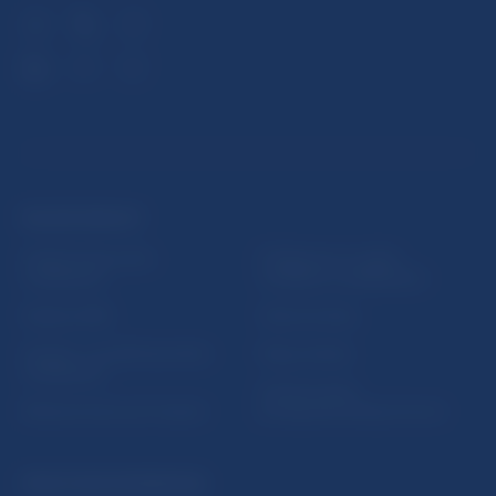
ĎALŠIE ODKAZY
Inštitút bankového
Prihlásenie na odber
vzdelávania
notifikácií o publikáciách
Nadácia NBS
Užitočné linky
5peňazí - portál finančného
Mapa stránky
vzdelávania
Oznamovanie
Riešenie krízových situácií
protispoločenskej činnosti
PRAKTICKÉ INFORMÁCIE