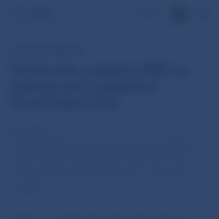
EN
TLAČOVÁ SPRÁVA NBS
Stretnutie vedenia NBS so
zástupcami subjektov
finančného trhu
29. máj 2018
Guvernér Národnej banky Slovenska Jozef Makúch
a ďalší členovia vedenia NBS sa dnes (29. mája
2018) stretli s predstaviteľmi bánk v Slovenskej
republike.
Vedenie centrálnej banky oboznámilo zástupcov