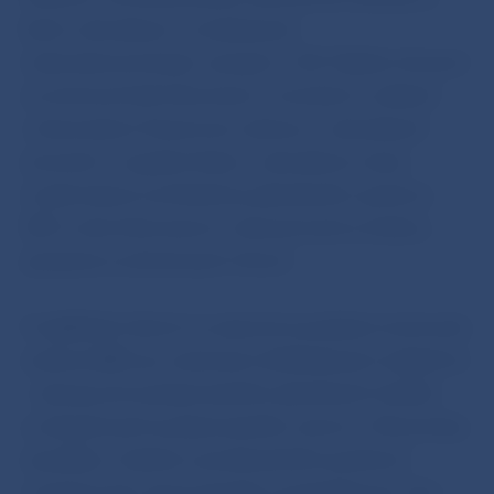
bánk s aktuálnym a očakávaným
makroekonomickým vývojom v SR. Ďalšími témami
na stretnutí boli informácie o trendoch a rizikách
v slovenskom finančnom sektore, o aktuálnych
zmenách v regulácii bánk, o aktuálnom stave
modernizácie architektúry platobného systému
SIPS a tiež informácie k celosvetovému kódexu
správania na devízových trhoch.
V najbližších dňoch sa uskutoční podobné stretnutie
vedenia NBS aj s ostatnými dohliadanými subjektmi
– zástupcami poskytovateľov platobných služieb
a nebankových poskytovateľov úverov v Slovenskej
republike a taktiež s predstaviteľmi poisťovní
a spoločností, ktoré pôsobia na kapitálovom trhu