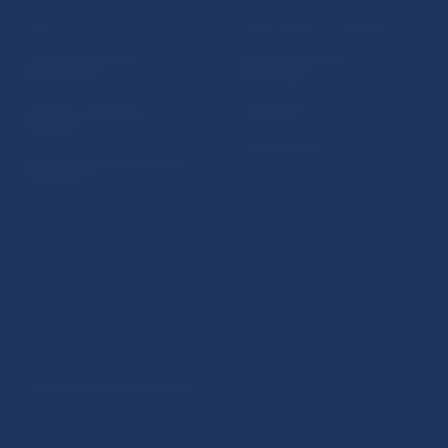
Fintech
Upozornenia a oznámenia
Ochrana finančného
Makroekonomické
spotrebiteľa
ukazovatele
Databáza dohliadaných
Vestník NBS
subjektov
Extranet portál
Register finančných agentov
a poradcov
Podmienky používania
Vyhlásenie o prístupnosti
© Národná banka Slovenska
Ochrana osobných údajov
Nastavenie cookies