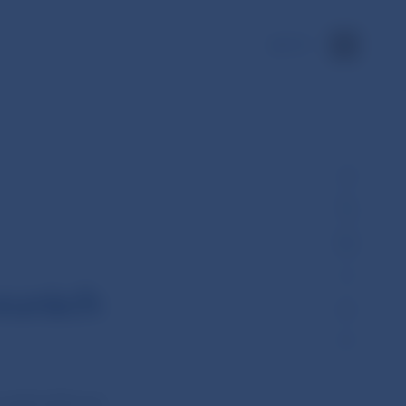
EN
eurách
ju jednodňovej