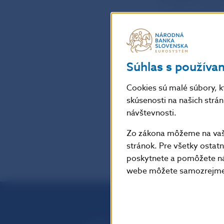
úrokovej sadzb
Text tlačovej s
Zdroj: ECB
Súhlas s používa
Cookies sú malé súbory, k
Šírenie je dovo
skúsenosti na našich strá
návštevnosti.
Zo zákona môžeme na vašo
stránok. Pre všetky osta
poskytnete a pomôžete ná
webe môžete samozrejme 