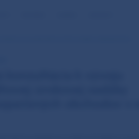
NOSŤ
PRE MÉDIÁ
KARIÉRA
KONTAKTY
onzultácia k vývoju jednodňovej úrokovej sadzby nezabezpečených…
ECB
á konzultácia k vývoju
ňovej úrokovej sadzby
zpečených obchodov v 
lna banka zverejnila prvú verejnú konzultáciu k vývo