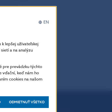
ipomienky.
EN
k lepšej užívateľskej
sietí a na analýzu
é pre prevádzku týchto
e vďační, keď nám ho
vaním cookies na našom
O
ODMIETNUŤ VŠETKO