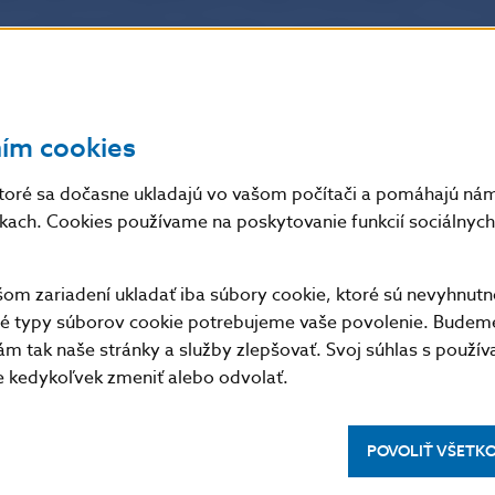
y nezabezpečených obchodov v eurách na odborné pr
právy ECB v anglickom jazyku
.
ním cookies
toré sa dočasne ukladajú vo vašom počítači a pomáhajú nám 
lené len s uvedením zdroja.
nkach. Cookies používame na poskytovanie funkcií sociálnych 
m zariadení ukladať iba súbory cookie, ktoré sú nevyhnutn
tné typy súborov cookie potrebujeme vaše povolenie. Budem
m tak naše stránky a služby zlepšovať. Svoj súhlas s použí
kedykoľvek zmeniť alebo odvolať.
POVOLIŤ VŠETK