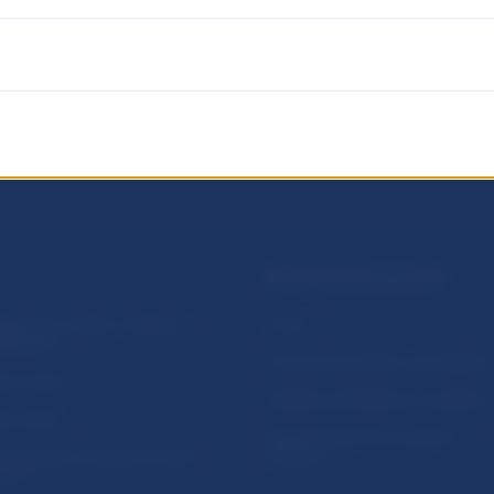
PRAKTICKÉ INFORMÁCIE
lásenie na odber notifikácií o
Fintech
ikáciách
Ochrana finančného spotrebiteľa
očné linky
Databáza dohliadaných subjekto
a stránky
Register finančných agentov a
amovanie protispoločenskej
poradcov
osti