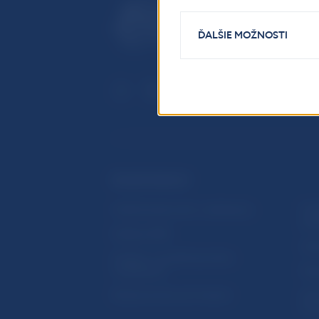
ĎALŠIE MOŽNOSTI
ĎALŠIE ODKAZY
Inštitút bankového vzdelávania
Prih
publ
Nadácia NBS
Užit
5peňazí - portál finančného
vzdelávania
Map
Riešenie krízových situácií
Ozn
činn