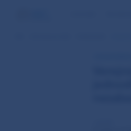
ÚLOHY NBS
PRE VEREJ
NBS
Informácie pre médiá
Prehľad aktualít
Verejná k
TLAČOVÁ SPRÁVA 
Verejn
jednod
nezabe
1. dec 2017
Európska centrá