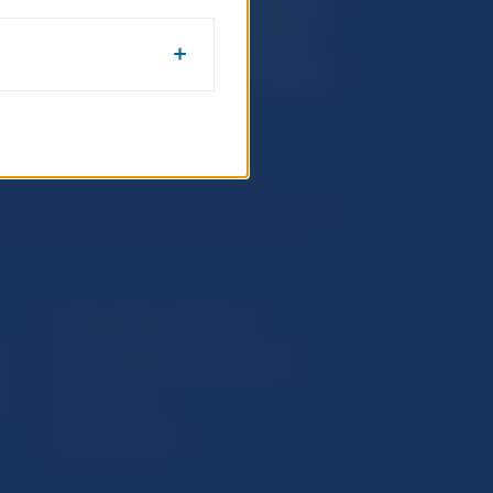
Národná banka Slovenska
Imricha Karvaša 1
813 25 Bratislava
Upozornenia a oznámenia
Makroekonomické ukazovatele
v
Vestník NBS
Extranet portál