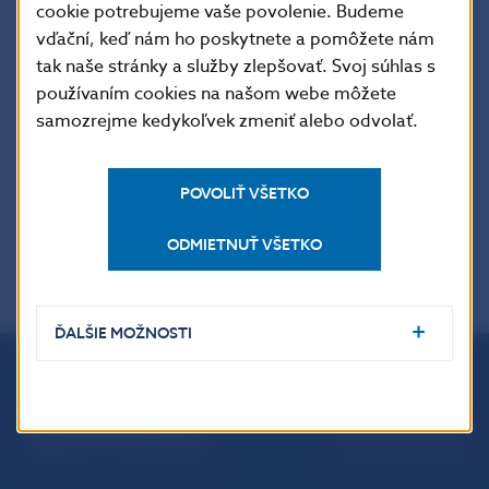
cookie potrebujeme vaše povolenie. Budeme
vďační, keď nám ho poskytnete a pomôžete nám
tak naše stránky a služby zlepšovať. Svoj súhlas s
používaním cookies na našom webe môžete
samozrejme kedykoľvek zmeniť alebo odvolať.
POVOLIŤ VŠETKO
ODMIETNUŤ VŠETKO
ĎALŠIE MOŽNOSTI
Národná banka Slovenska
Imricha Karvaša 1
813 25 Bratislava