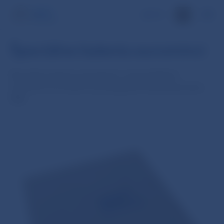
EN
Špeciálne balenia euromincí
Špeciálne balenia pamätných a zberateľských
euromincí sú určené na propagačné účely guvernéra
NBS.