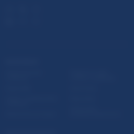
ĎALŠIE ODKAZY
Inštitút bankového
Prihlásenie na odber
vzdelávania
notifikácií o publikáciách
Nadácia NBS
Užitočné linky
5peňazí - portál finančného
Mapa stránky
vzdelávania
Oznamovanie
Riešenie krízových situácií
protispoločenskej činnosti
PRAKTICKÉ INFORMÁCIE