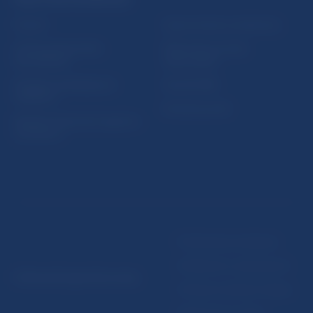
Fintech
Upozornenia a oznámenia
Ochrana finančného
Makroekonomické
spotrebiteľa
ukazovatele
Databáza dohliadaných
Vestník NBS
subjektov
Extranet portál
Register finančných agentov
a poradcov
Podmienky používania
Vyhlásenie o prístupnosti
© Národná banka Slovenska
Ochrana osobných údajov