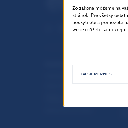
Zo zákona môžeme na vašo
stránok. Pre všetky osta
poskytnete a pomôžete ná
webe môžete samozrejme 
ĎALŠIE ODKAZY
ĎALŠIE MOŽNOSTI
Inštitút bankového vzdelávania
Prih
publ
Nadácia NBS
Užit
5peňazí - portál finančného
vzdelávania
Map
Riešenie krízových situácií
Ozn
činn