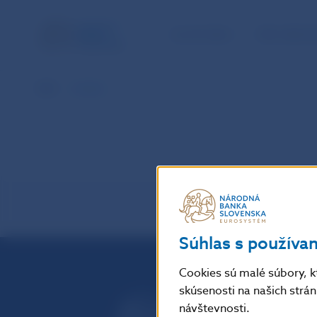
ÚLOHY NBS
PRE VEREJ
NBS
Euribor
Súhlas s používa
Cookies sú malé súbory, k
skúsenosti na našich strá
návštevnosti.