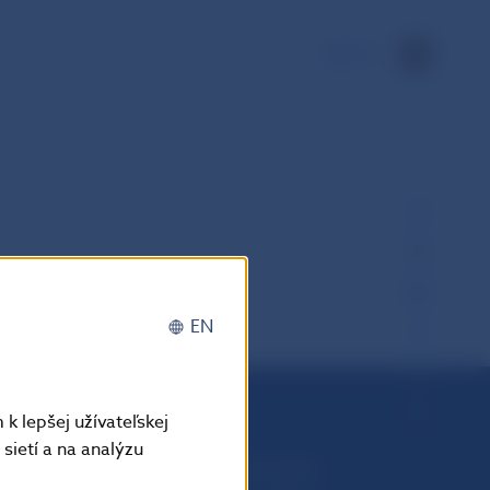
EN
EN
k lepšej užívateľskej
sietí a na analýzu
Národná banka Slovenska