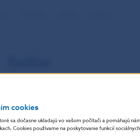
NOSŤ
PRE MÉDIÁ
KARIÉRA
KONTAKTY
Euribor
ním cookies
toré sa dočasne ukladajú vo vašom počítači a pomáhajú nám 
nkach. Cookies používame na poskytovanie funkcií sociálnych 