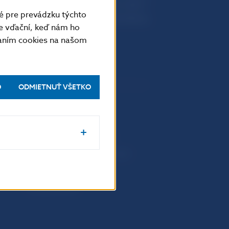
Imricha Karvaša 1
é pre prevádzku týchto
813 25 Bratislava
e vďační, keď nám ho
vaním cookies na našom
O
ODMIETNUŤ VŠETKO
Upozornenia a oznámenia
Makroekonomické ukazovatele
v
Vestník NBS
Extranet portál