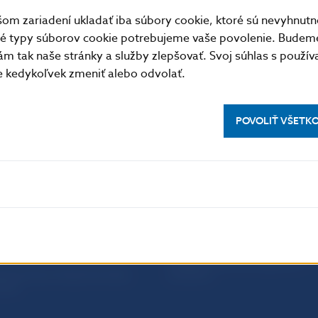
m zariadení ukladať iba súbory cookie, ktoré sú nevyhnutn
tné typy súborov cookie potrebujeme vaše povolenie. Budem
m tak naše stránky a služby zlepšovať. Svoj súhlas s použí
kedykoľvek zmeniť alebo odvolať.
POVOLIŤ VŠETK
PRAKTICKÉ INFORMÁCIE
lásenie na odber notifikácií o
Fintech
ikáciách
Ochrana finančného spotrebiteľa
očné linky
Databáza dohliadaných subjekto
a stránky
Register finančných agentov a
amovanie protispoločenskej
poradcov
osti