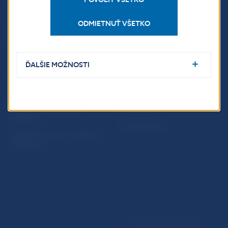
Oznamovanie
Riešenie krízových situácií
protispoločenskej činnosti
ODMIETNUŤ VŠETKO
PRAKTICKÉ INFORMÁCIE
ĎALŠIE MOŽNOSTI
Fintech
Upozornenia a oznámenia
Ochrana finančného
Makroekonomické
spotrebiteľa
ukazovatele
Databáza dohliadaných
Vestník NBS
subjektov
Extranet portál
Register finančných agentov
a poradcov
Podmienky používania