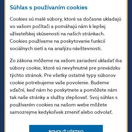
Národná banka Slovenska
Súhlas s používaním cookies
Imricha Karvaša 1
813 25 Bratislava
Cookies sú malé súbory, ktoré sa dočasne ukladajú
vo vašom počítači a pomáhajú nám k lepšej
užívateľskej skúsenosti na našich stránkach.
Cookies používame na poskytovanie funkcií
sociálnych sietí a na analýzu návštevnosti.
Zo zákona môžeme na vašom zariadení ukladať iba
súbory cookie, ktoré sú nevyhnutné pre prevádzku
týchto stránok. Pre všetky ostatné typy súborov
cookie potrebujeme vaše povolenie. Budeme
ĎALŠIE ODKAZY
vďační, keď nám ho poskytnete a pomôžete nám
tak naše stránky a služby zlepšovať. Svoj súhlas s
Inštitút bankového
Prihlásenie na odber
vzdelávania
notifikácií o publikáciách
používaním cookies na našom webe môžete
samozrejme kedykoľvek zmeniť alebo odvolať.
Nadácia NBS
Užitočné linky
5peňazí - portál finančného
Mapa stránky
vzdelávania
POVOLIŤ VŠETKO