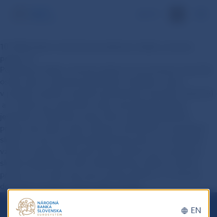
EN
10. Môže klient odmietnuť používanie služby overenia
príjemcu?
Používanie služby overenia príjemcu je povinné pre fyzické
osoby (ako v prípade jednotlivých transakcií, tak aj
v prípade zadania viacerých platobných transakcií súčasne)
a rovnako pre právnické osoby, ak podávajú príkazy
jednotlivo. Právnické osoby, ktoré zadávajú platobné
príkazy ako balík, majú možnosť rozhodnúť sa nevyužívať
službu v tomto prípade kedykoľvek počas ich zmluvného
vzťahu s bankou. Zároveň majú možnosť sa k využívaniu
služby kedykoľvek vrátiť. Nevyužívanie služby overenia
príjemcu pre tento typ spracovania príkazov, si zmluvne
dohodnú s bankou, ktorá vedie ich účet.
EN