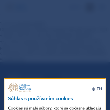
EN
1. Čo je okamžitá platba?
Okamžitá platba je úhrada dostupná 24 hodín denne, 7 dní
v týždni, 365 dní v roku, ktorá zabezpečí okamžité
vyrovnanie transakcie a pripísanie prostriedkov na účet
príjemcu do 10 sekúnd. Použitie okamžitých platieb nie je
obmedzené, môžu ich používať spotrebitelia, podnikatelia
aj veľké firmy.
Národná banka Slovenska
Imricha Karvaša 1
EN
813 25 Bratislava
Súhlas s používaním cookies
Cookies sú malé súbory, ktoré sa dočasne ukladajú