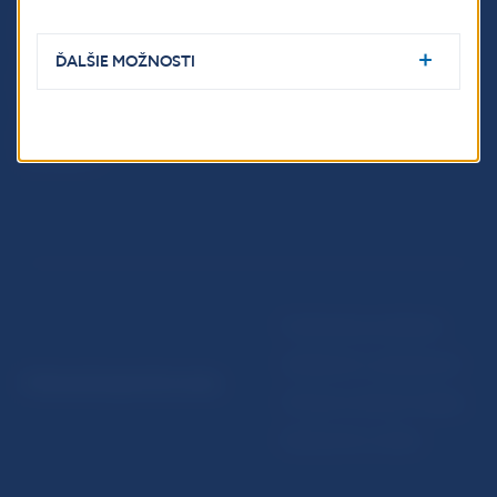
Ochrana finančného
Makroekonomické
spotrebiteľa
ukazovatele
ĎALŠIE MOŽNOSTI
Databáza dohliadaných
Vestník NBS
subjektov
Extranet portál
Register finančných agentov
a poradcov
Podmienky používania
Vyhlásenie o prístupnosti
© Národná banka Slovenska
Ochrana osobných údajov
Nastavenie cookies