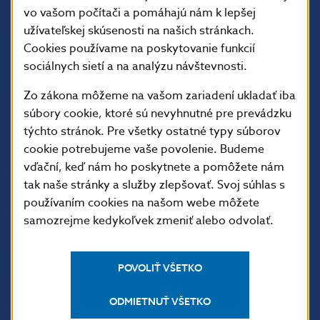
vo vašom počítači a pomáhajú nám k lepšej
užívateľskej skúsenosti na našich stránkach.
Cookies používame na poskytovanie funkcií
sociálnych sietí a na analýzu návštevnosti.
Zo zákona môžeme na vašom zariadení ukladať iba
ĎALŠIE ODKAZY
súbory cookie, ktoré sú nevyhnutné pre prevádzku
týchto stránok. Pre všetky ostatné typy súborov
Inštitút bankového
Prihlásenie na odber
cookie potrebujeme vaše povolenie. Budeme
vzdelávania
notifikácií o publikáciách
vďační, keď nám ho poskytnete a pomôžete nám
Nadácia NBS
Užitočné linky
tak naše stránky a služby zlepšovať. Svoj súhlas s
5peňazí - portál finančného
Mapa stránky
používaním cookies na našom webe môžete
vzdelávania
samozrejme kedykoľvek zmeniť alebo odvolať.
Oznamovanie
Riešenie krízových situácií
protispoločenskej činnosti
POVOLIŤ VŠETKO
PRAKTICKÉ INFORMÁCIE
ODMIETNUŤ VŠETKO
Fintech
Upozornenia a oznámenia