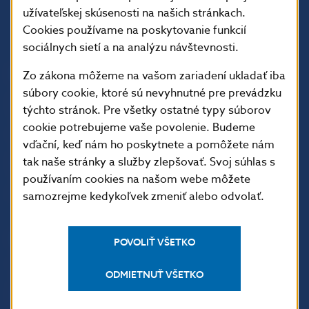
užívateľskej skúsenosti na našich stránkach.
Cookies používame na poskytovanie funkcií
sociálnych sietí a na analýzu návštevnosti.
ĎALŠIE ODKAZY
Zo zákona môžeme na vašom zariadení ukladať iba
súbory cookie, ktoré sú nevyhnutné pre prevádzku
Inštitút bankového
Prihlásenie na odber
týchto stránok. Pre všetky ostatné typy súborov
vzdelávania
notifikácií o publikáciách
cookie potrebujeme vaše povolenie. Budeme
Nadácia NBS
Užitočné linky
vďační, keď nám ho poskytnete a pomôžete nám
5peňazí - portál finančného
Mapa stránky
tak naše stránky a služby zlepšovať. Svoj súhlas s
vzdelávania
používaním cookies na našom webe môžete
Oznamovanie
Riešenie krízových situácií
protispoločenskej činnosti
samozrejme kedykoľvek zmeniť alebo odvolať.
PRAKTICKÉ INFORMÁCIE
POVOLIŤ VŠETKO
Fintech
Upozornenia a oznámenia
ODMIETNUŤ VŠETKO
Ochrana finančného
Makroekonomické
spotrebiteľa
ukazovatele