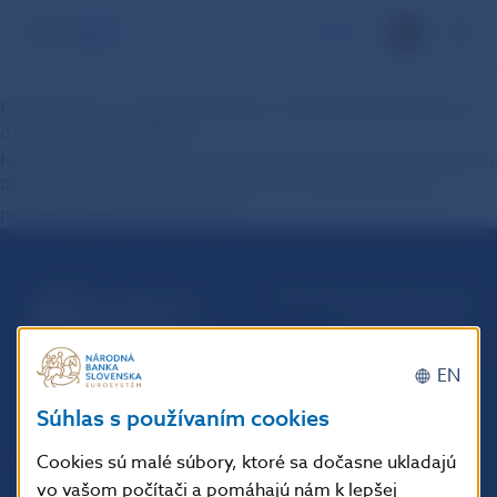
EN
Potrebujem pri vybavovaní úveru od banky pôsobiacej na
území SR výpis z RBUZ?
Nie. Banky pôsobiace na území SR majú prístup do systému
RBUZ, kde môžu výpis týkajúci sa ich vlastných alebo
potenciálnych klientov získať.
Národná banka Slovenska
Imricha Karvaša 1
813 25 Bratislava
EN
Súhlas s používaním cookies
Cookies sú malé súbory, ktoré sa dočasne ukladajú
vo vašom počítači a pomáhajú nám k lepšej