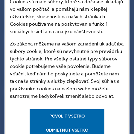
Cookies sú malé súbory, ktoré sa dočasne ukladajú
vo vašom počítači a pomáhajú nám k lepšej
užívateľskej skúsenosti na našich stránkach.
Cookies používame na poskytovanie funkcií
sociálnych sietí a na analýzu návštevnosti.
Zo zákona môžeme na vašom zariadení ukladať iba
súbory cookie, ktoré sú nevyhnutné pre prevádzku
týchto stránok. Pre všetky ostatné typy súborov
cookie potrebujeme vaše povolenie. Budeme
vďační, keď nám ho poskytnete a pomôžete nám
tak naše stránky a služby zlepšovať. Svoj súhlas s
používaním cookies na našom webe môžete
samozrejme kedykoľvek zmeniť alebo odvolať.
POVOLIŤ VŠETKO
ODMIETNUŤ VŠETKO