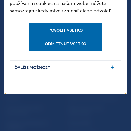
používaním cookies na našom webe môžete
samozrejme kedykoľvek zmeniť alebo odvolať.
ĎALŠIE ODKAZY
Inštitút bankového
Prihlásenie na odber
POVOLIŤ VŠETKO
vzdelávania
notifikácií o publikáciách
Nadácia NBS
Užitočné linky
ODMIETNUŤ VŠETKO
5peňazí - portál finančného
Mapa stránky
vzdelávania
Oznamovanie
ĎALŠIE MOŽNOSTI
Riešenie krízových situácií
protispoločenskej činnosti
PRAKTICKÉ INFORMÁCIE
Fintech
Upozornenia a oznámenia
Ochrana finančného
Makroekonomické
spotrebiteľa
ukazovatele
Databáza dohliadaných
Vestník NBS
subjektov