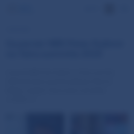
EN
9. OKT 2020
Guvernér NBS Peter Kažimír
na Tatra summite 2020
Guvernér NBS Peter Kažimír na Tatra summite
2020 bol hosťom panelovej diskusie: Menovo-
fiškálny „dvojboj“: financovanie východiska
z COVIDu 19.