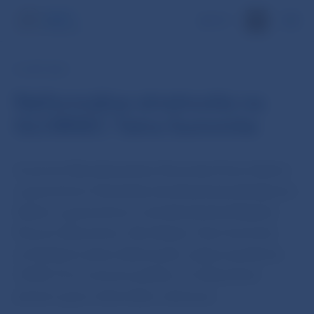
EN
8. OKT 2021
Neformálne stretnutie na
GLOBSEC Tatra Summite
Guvernér Národnej banky Slovenska Peter Kažimír
s guvernérom Slovinskej národnej banky Boštjanom
Vaslem a guvernérom centrálnej banky Belgicka
Pierrom Wunschom. Na Globsec Tatra Summite
na Štrbskom plese diskutovali o vplyve pandémie
COVID-19 na menovú politiku. Po diskusii bol
priestor aj pre neformálne rozhovory.