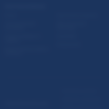
PRAKTICKÉ INFORMÁCIE
Fintech
Upozornenia a oznámenia
Ochrana finančného
Makroekonomické
spotrebiteľa
ukazovatele
Databáza dohliadaných
Vestník NBS
subjektov
Extranet portál
Register finančných agentov
a poradcov
Podmienky používania
Vyhlásenie o prístupnosti
© Národná banka Slovenska
Ochrana osobných údajov