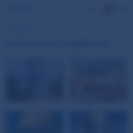
EN
13. SEP 2008
Inštalovanie megaboardu