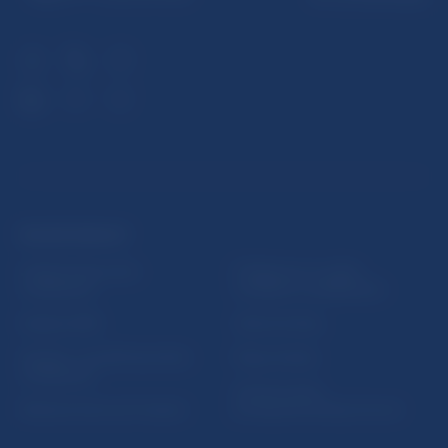
ĎALŠIE ODKAZY
Inštitút bankového
Prihlásenie na odber
vzdelávania
notifikácií o publikáciách
Nadácia NBS
Užitočné linky
5peňazí - portál finančného
Mapa stránky
vzdelávania
Oznamovanie
Riešenie krízových situácií
protispoločenskej činnosti