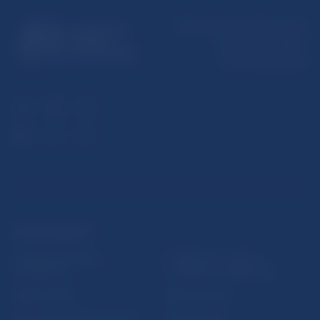
Národná banka Slovenska
Imricha Karvaša 1
813 25 Bratislava
ĎALŠIE ODKAZY
Inštitút bankového
Prihlásenie na odber
vzdelávania
notifikácií o publikáciách
Nadácia NBS
Užitočné linky
5peňazí - portál finančného
Mapa stránky