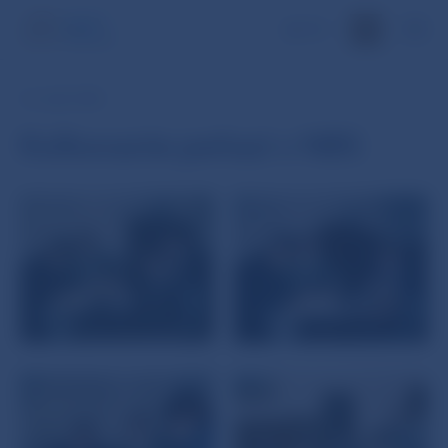
EN
15. JAN 1993
Kolkovanie peňazí v NBS