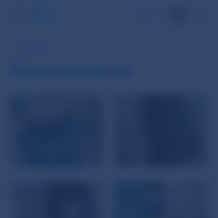
EN
17. FEB 2009
Ničenie bankoviek