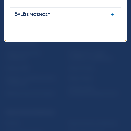
ĎALŠIE MOŽNOSTI
ĎALŠIE ODKAZY
Inštitút bankového
Prihlásenie na odber
vzdelávania
notifikácií o publikáciách
Nadácia NBS
Užitočné linky
5peňazí - portál finančného
Mapa stránky
vzdelávania
Oznamovanie
Riešenie krízových situácií
protispoločenskej činnosti
PRAKTICKÉ INFORMÁCIE
Fintech
Upozornenia a oznámenia