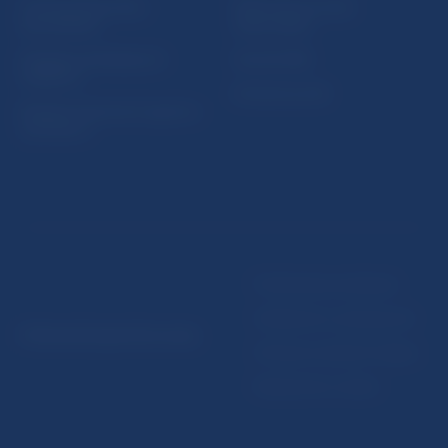
Ochrana finančného
Makroekonomické
spotrebiteľa
ukazovatele
Databáza dohliadaných
Vestník NBS
subjektov
Extranet portál
Register finančných agentov
a poradcov
Podmienky používania
Vyhlásenie o prístupnosti
© Národná banka Slovenska
Ochrana osobných údajov
Nastavenie cookies