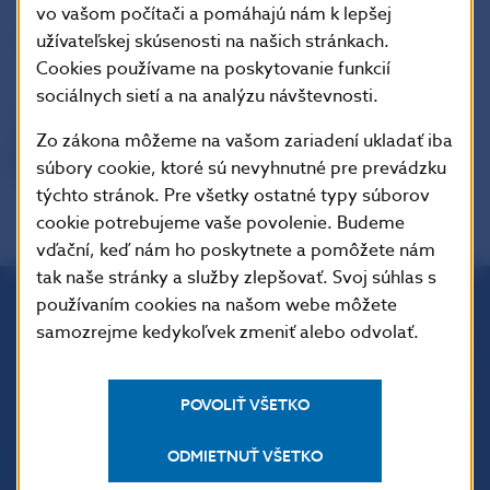
vo vašom počítači a pomáhajú nám k lepšej
užívateľskej skúsenosti na našich stránkach.
Cookies používame na poskytovanie funkcií
sociálnych sietí a na analýzu návštevnosti.
Zo zákona môžeme na vašom zariadení ukladať iba
súbory cookie, ktoré sú nevyhnutné pre prevádzku
týchto stránok. Pre všetky ostatné typy súborov
cookie potrebujeme vaše povolenie. Budeme
vďační, keď nám ho poskytnete a pomôžete nám
tak naše stránky a služby zlepšovať. Svoj súhlas s
používaním cookies na našom webe môžete
samozrejme kedykoľvek zmeniť alebo odvolať.
Národná banka Slovenska
Imricha Karvaša 1
813 25 Bratislava
POVOLIŤ VŠETKO
ODMIETNUŤ VŠETKO