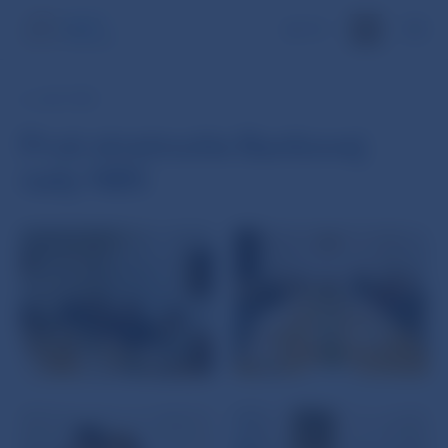
EN
6. JAN 1993
Prvé stretnutie Bankovej
rady NBS