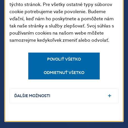
Imricha Karvaša 1
týchto stránok. Pre všetky ostatné typy súborov
813 25 Bratislava
cookie potrebujeme vaše povolenie. Budeme
vďační, keď nám ho poskytnete a pomôžete nám
tak naše stránky a služby zlepšovať. Svoj súhlas s
používaním cookies na našom webe môžete
samozrejme kedykoľvek zmeniť alebo odvolať.
POVOLIŤ VŠETKO
ODMIETNUŤ VŠETKO
ĎALŠIE ODKAZY
Inštitút bankového
Prihlásenie na odber
vzdelávania
notifikácií o publikáciách
ĎALŠIE MOŽNOSTI
Nadácia NBS
Užitočné linky
5peňazí - portál finančného
Mapa stránky
vzdelávania
Oznamovanie
Riešenie krízových situácií
protispoločenskej činnosti