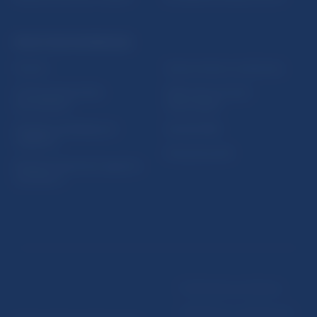
PRAKTICKÉ INFORMÁCIE
Fintech
Upozornenia a oznámenia
Ochrana finančného
Makroekonomické
spotrebiteľa
ukazovatele
Databáza dohliadaných
Vestník NBS
subjektov
Extranet portál
Register finančných agentov
a poradcov
Podmienky používania
Vyhlásenie o prístupnosti