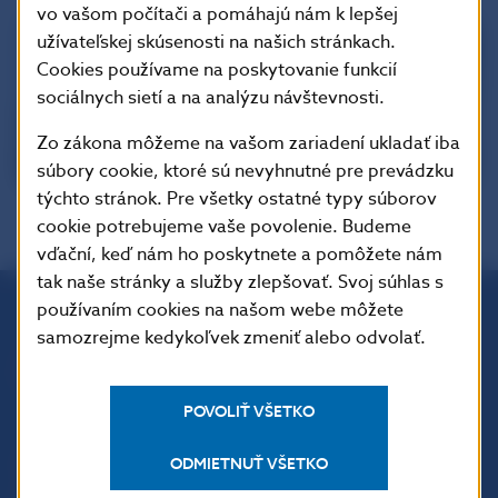
vo vašom počítači a pomáhajú nám k lepšej
užívateľskej skúsenosti na našich stránkach.
Cookies používame na poskytovanie funkcií
sociálnych sietí a na analýzu návštevnosti.
Zo zákona môžeme na vašom zariadení ukladať iba
súbory cookie, ktoré sú nevyhnutné pre prevádzku
týchto stránok. Pre všetky ostatné typy súborov
cookie potrebujeme vaše povolenie. Budeme
vďační, keď nám ho poskytnete a pomôžete nám
tak naše stránky a služby zlepšovať. Svoj súhlas s
používaním cookies na našom webe môžete
samozrejme kedykoľvek zmeniť alebo odvolať.
Národná banka Slovenska
Imricha Karvaša 1
813 25 Bratislava
POVOLIŤ VŠETKO
ODMIETNUŤ VŠETKO