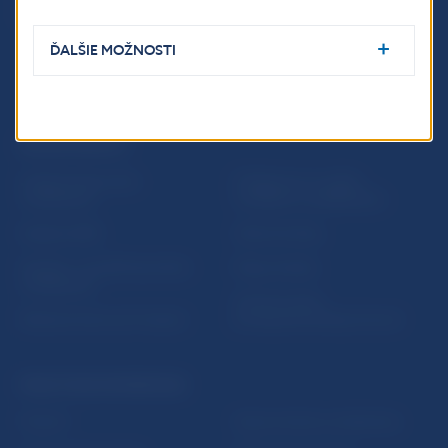
ĎALŠIE MOŽNOSTI
ĎALŠIE ODKAZY
Inštitút bankového
Prihlásenie na odber
vzdelávania
notifikácií o publikáciách
Nadácia NBS
Užitočné linky
5peňazí - portál finančného
Mapa stránky
vzdelávania
Oznamovanie
Riešenie krízových situácií
protispoločenskej činnosti
PRAKTICKÉ INFORMÁCIE
Fintech
Upozornenia a oznámenia