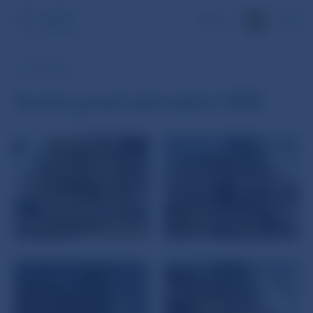
EN
27. DEC 2012
Socha pred ústredím NBS