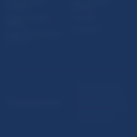
Ochrana finančného
Makroekonomické
spotrebiteľa
ukazovatele
Databáza dohliadaných
Vestník NBS
subjektov
Extranet portál
Register finančných agentov
a poradcov
Podmienky používania
Vyhlásenie o prístupnosti
© Národná banka Slovenska
Ochrana osobných údajov
Nastavenie cookies