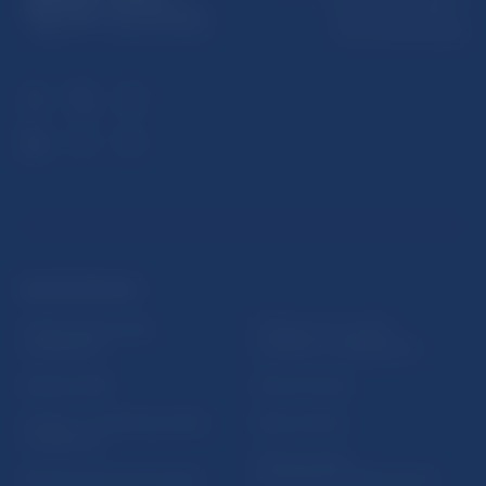
Imricha Karvaša 1
813 25 Bratislava
ĎALŠIE ODKAZY
Inštitút bankového
Prihlásenie na odber
vzdelávania
notifikácií o publikáciách
Nadácia NBS
Užitočné linky
5peňazí - portál finančného
Mapa stránky
vzdelávania
Oznamovanie
Riešenie krízových situácií
protispoločenskej činnosti