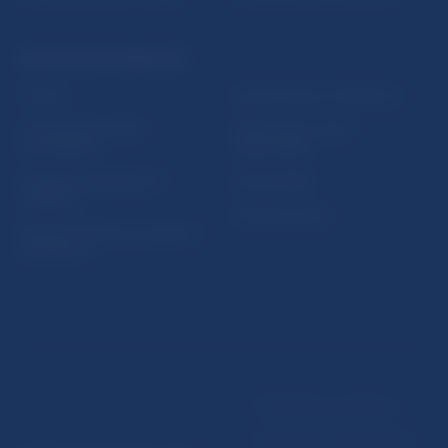
PRAKTICKÉ INFORMÁCIE
Fintech
Upozornenia a oznámenia
Ochrana finančného
Makroekonomické
spotrebiteľa
ukazovatele
Databáza dohliadaných
Vestník NBS
subjektov
Extranet portál
Register finančných agentov
a poradcov
Podmienky používania
Vyhlásenie o prístupnosti