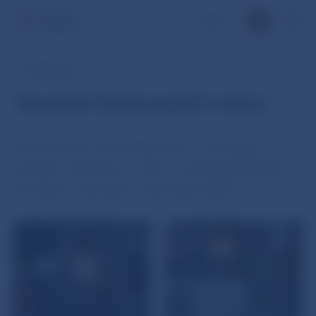
EN
16. APR 2004
Tavenie halierových mincí
Platnosť mincí slovenskej meny v nominálnej
hodnote 10 halierov a mincí v nominálnej hodnote
20 halierov skončila 31. decembra 2003.